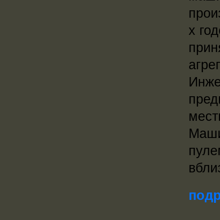
прои
х го
прин
агре
Инже
пред
мест
Маши
пуле
вбли
подр