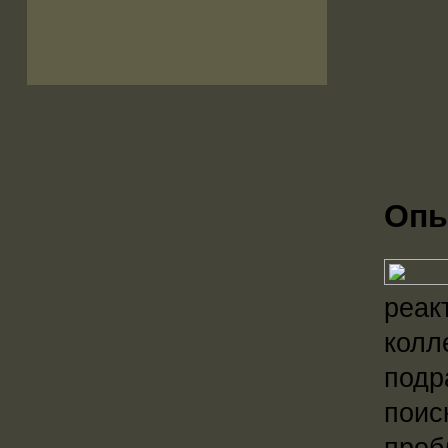
Опы
реак
колл
подр
поис
проб