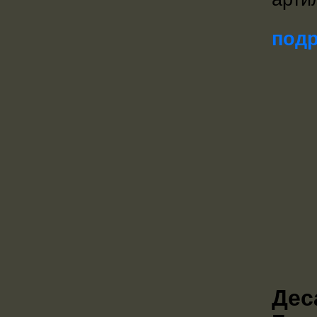
подр
Дес