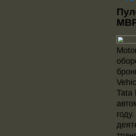
Пул
MB
Moto
обор
брон
Vehi
Tata
авто
году
деят
тран