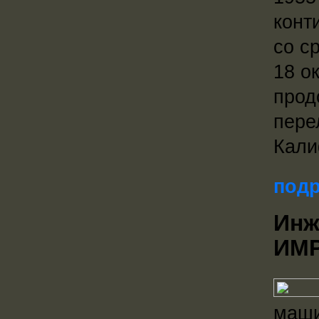
конт
со с
18 о
прод
пере
Кали
подр
Инж
ИМР
маши