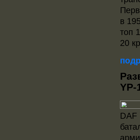
Перв
в 19
топ 
20 к
подр
Раз
YP-
DAF 
бата
арми