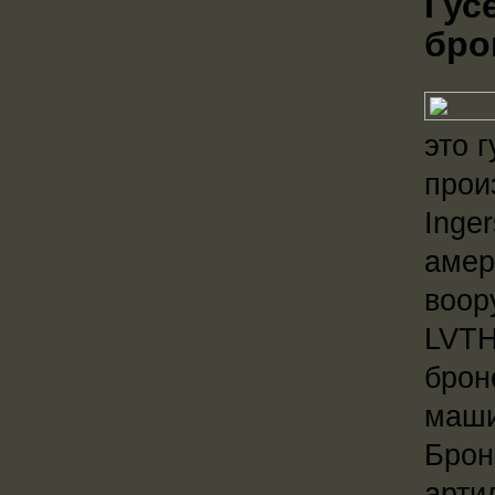
Гус
бро
это 
прои
Inge
амер
воор
LVTH
брон
маши
Брон
арти