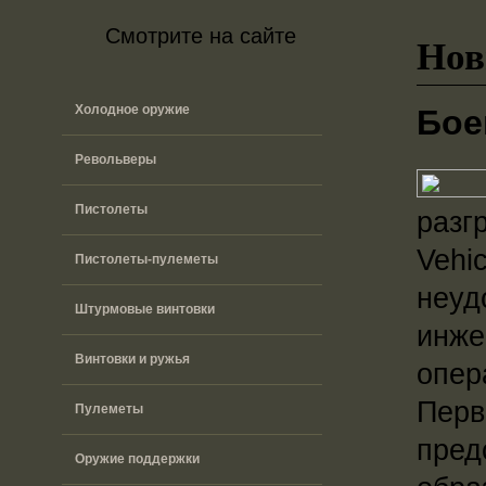
Смотрите на сайте
Нов
Холодное оружие
Бое
Револьверы
Пистолеты
разг
Vehi
Пистолеты-пулеметы
неуд
Штурмовые винтовки
инже
Винтовки и ружья
опер
Перв
Пулеметы
пред
Оружие поддержки