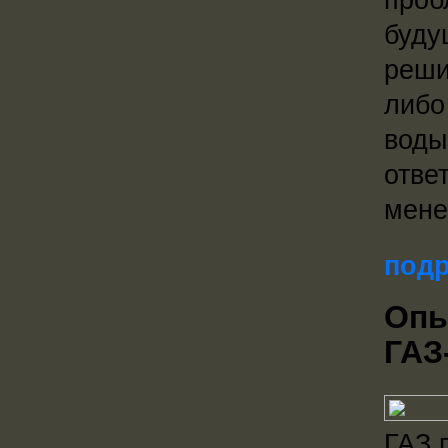
буду
реши
либо
воды
отве
мене
подр
Опы
ГАЗ
ГАЗ 