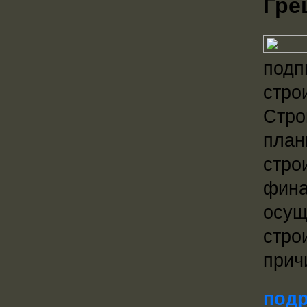
Гре
подп
стро
Стро
план
стро
фина
осущ
стро
прич
подр