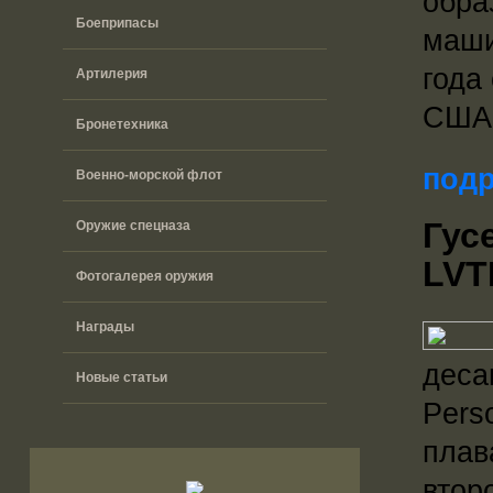
обра
Боеприпасы
маши
года
Артилерия
США 
Бронетехника
подр
Военно-морской флот
Гус
Оружие спецназа
LVT
Фотогалерея оружия
Награды
деса
Новые статьи
Pers
плав
втор