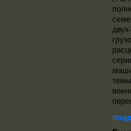
полн
семе
двух
груз
расц
сери
маши
темы
воен
пере
подр