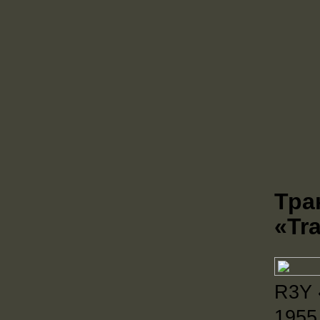
Тра
«Tr
R3Y 
1955