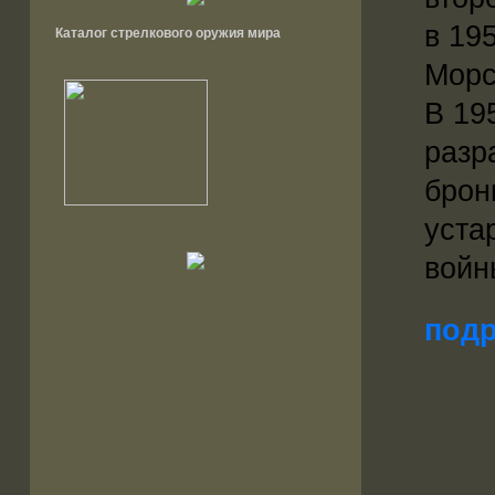
в 19
Каталог стрелкового оружия мира
Морс
В 19
разр
брон
уста
войн
подр