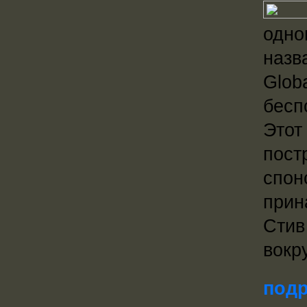
одно
назв
Glob
бесп
Этот
пост
спон
прин
Стив
вокр
подр