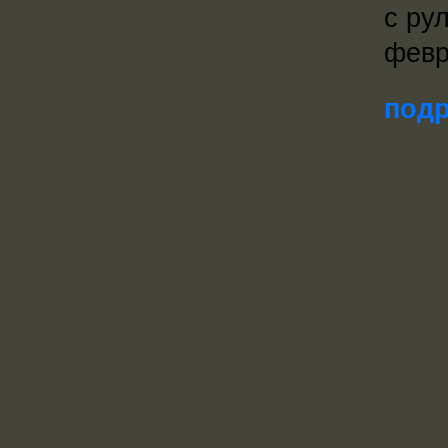
с ру
февр
подр