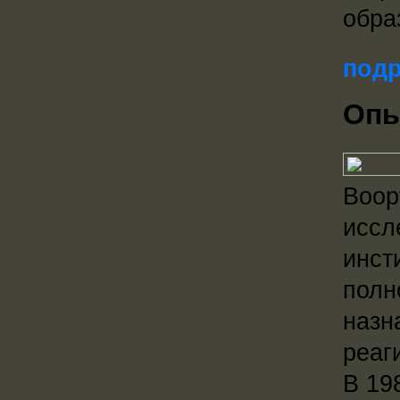
обра
подр
Опы
Воор
иссл
инст
полн
назн
реаг
В 19