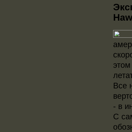
Экс
Haw
амер
скор
этом
лета
Все 
верт
- в 
С са
обоз