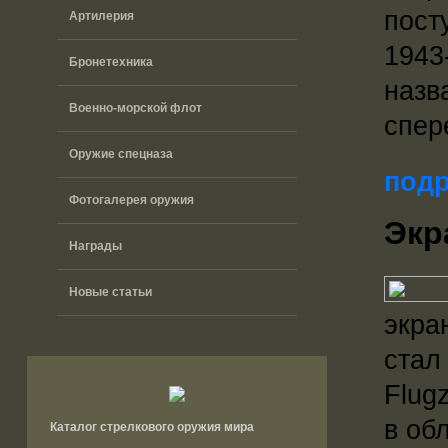
пост
Артилерия
1943
Бронетехника
назв
Военно-морской флот
спер
Оружие спецназа
подр
Фотогалерея оружия
Экр
Награды
Новые статьи
экра
стал
Flug
в об
Каталог стрелкового оружия мира