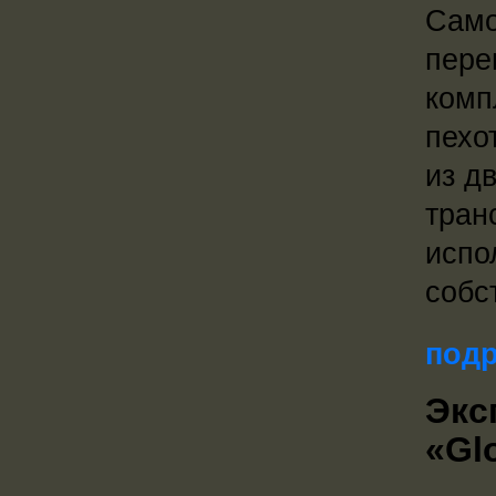
Само
пере
комп
пехо
из д
тран
испо
собс
подр
Экс
«Glo