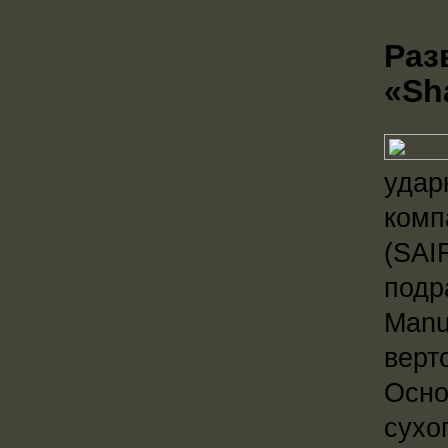
Раз
«Sh
удар
комп
(SAI
подр
Manu
верт
Осно
сухо