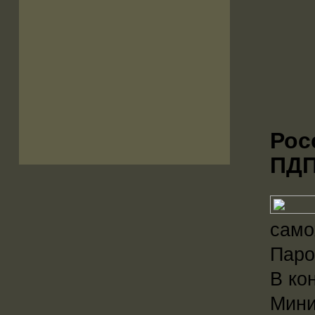
Рос
ПД
само
Паро
В ко
Мини