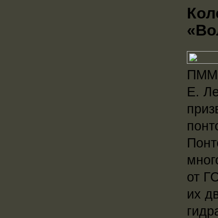
Кол
«Во
ПММ 
Е. Л
приз
понт
Понт
мног
от Г
их д
гидр