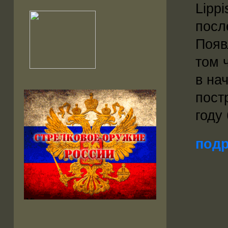
Lipp
посл
Появ
том 
в на
пост
году
подр