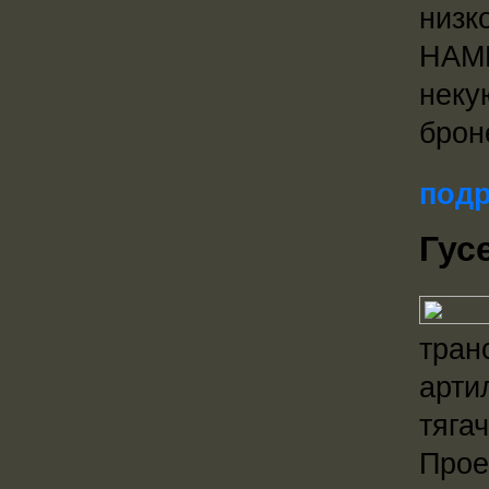
низк
НАМИ
неку
брон
подр
Гус
тран
арти
тяга
Прое