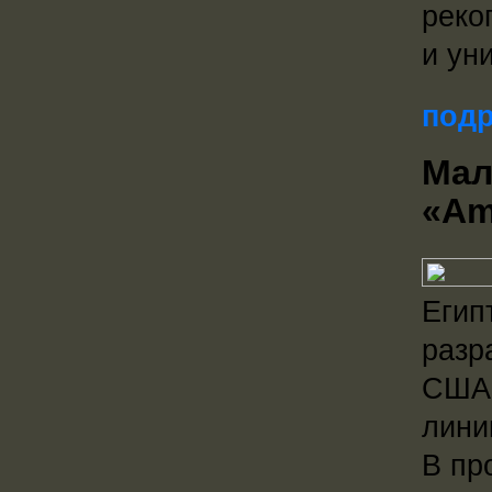
реко
и ун
подр
Мал
«Am
Егип
разр
США 
лини
В пр