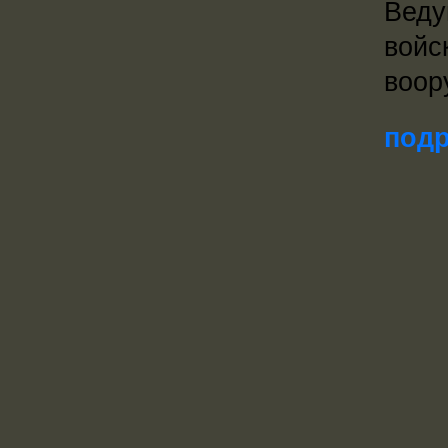
Веду
войс
воор
подр