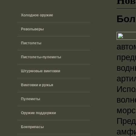
Холодное оружие
Бол
Револьверы
Пистолеты
авто
пред
Пистолеты-пулеметы
водн
Штурмовые винтовки
арти
Винтовки и ружья
Испо
волн
Пулеметы
морс
Оружие поддержки
Пред
Боеприпасы
амфи