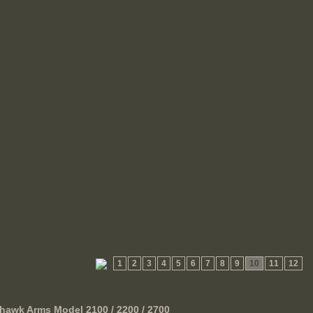
1
2
3
4
5
6
7
8
9
10
11
12
awk Arms Model 2100 / 2200 / 2700