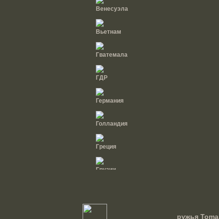
Венесуэла
Вьетнам
Гватемала
ГДР
Германия
Голландия
Греция
Грузии
Дания
Доминиканская
ружья Tomah