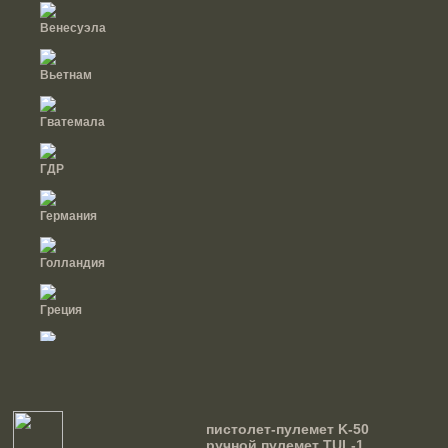
Венесуэла
Вьетнам
Гватемала
ГДР
Германия
Голландия
Греция
Грузии
Дания
пистолет-пулемет K-50
ручной пулемет TUL-1