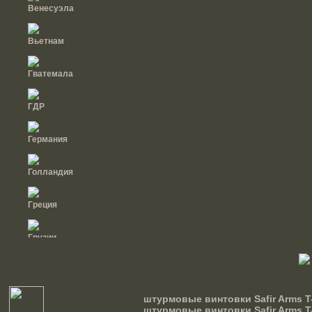
Венесуэла
Вьетнам
Гватемала
ГДР
Германия
Голландия
Греция
Грузии
Дания
штурмовые винтовки Safir Arms T
Доминиканская
штурмовые винтовки Safir Arms T-