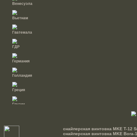
Венесуэла
Вьетнам
Гватемала
ГДР
Германия
Голландия
Греция
Грузии
Дания
снайперская винтовка MKE T-12 Sn
Доминиканская
снайперская винтовка MKE Bora-