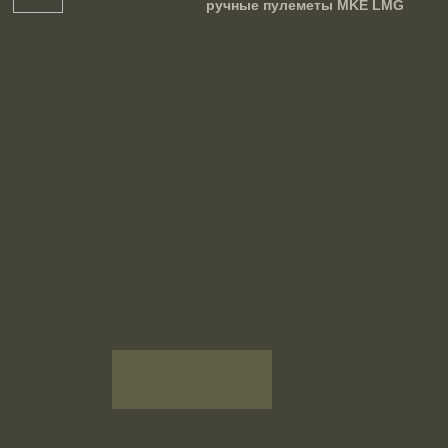
республика
ручные пулеметы MKE LMG
Египет
Израиль
Индия
Индонезия
Ирак
Иран
Испания
Италия
Канада