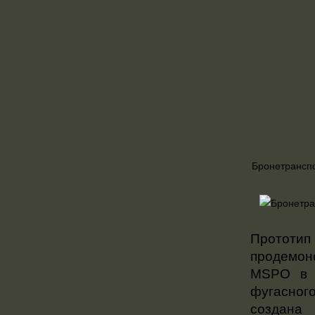
Бронетрансп
Прототип
продемон
MSPO в 2
фугасног
создана 