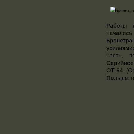
Работы п
началис
Бронетр
усилиями
часть, 
Серийное
ОТ-64 (О
Польше, на