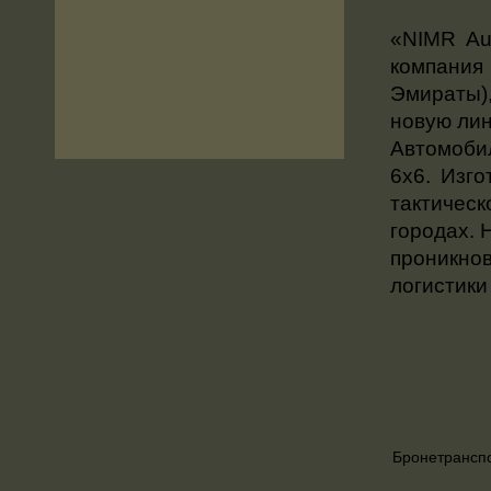
«NIMR Au
компания
Эмираты)
новую лин
Автомоби
6х6. Изг
тактичес
городах. 
проникнов
логистики
Бронетрансп