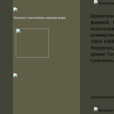
Бронетран
Каталог стрелкового оружия мира
фирмой 
использо
коммерче
1964-1968
Нидерлан
армии Го
гусеничны
Бронеавтомо