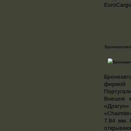
EuroCargo 
Бронеавтомоб
Бронеавт
фирмой 
Португали
Внешне 
«Драгун
«Chaimit
7,94 мм.
открываю