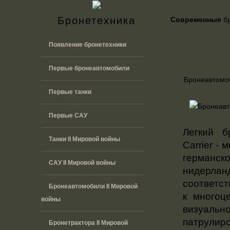
Бронетехника
Современные
бр
Появление бронетехники
Первые бронеавтомобили
Бронеавтомо
Первые танки
Первые САУ
Легкий б
Танки II Мировой войны
Carrier -
германс
САУ II Мировой войны
нидерлан
соответст
Бронеавтомобили II Мировой
к многоц
войны
визуальн
патрулиро
Бронетрактора II Мировой