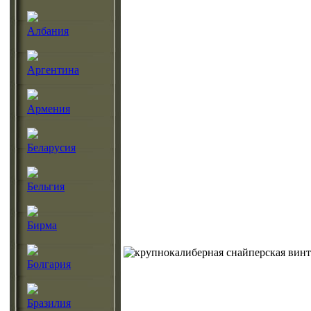
Албания
Аргентина
Армения
Беларусия
Бельгия
Бирма
Болгария
Бразилия