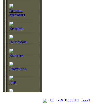
Велико-
британия
Венгрия
Венесуэла
Вьетнам
Гватемала
ГДР
Германия
1
2
...
7
8
9
10
11
12
13
...
22
23