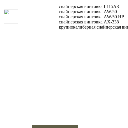
Голландия
снайперская винтовка L115A3
снайперская винтовка AW-50
снайперская винтовка AW-50 HB
Греция
снайперская винтовка AX-338
крупнокалиберная снайперская ви
Грузии
Дания
Доминиканская
республика
Египет
Израиль
Индия