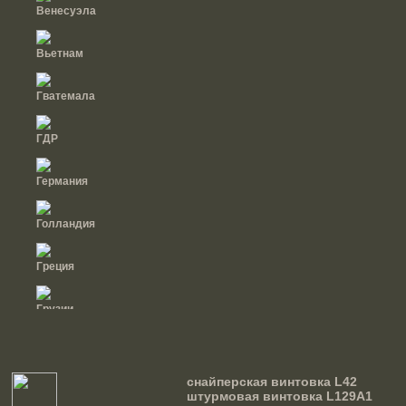
Венесуэла
Вьетнам
Гватемала
ГДР
Германия
Голландия
Греция
Грузии
Дания
снайперская винтовка L42
Доминиканская
штурмовая винтовка L129A1