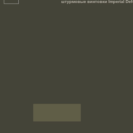
республика
штурмовые винтовки Imperial Def
Египет
Израиль
Индия
Индонезия
Ирак
Иран
Испания
Италия
Канада