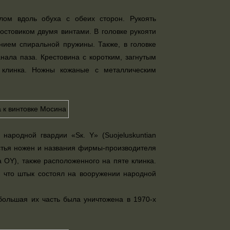
лом вдоль обуха с обеих сторон. Рукоять
остовиком двумя винтами. В головке рукояти
нием спиральной пружины. Также, в головке
нала паза. Крестовина с коротким, загнутым
 клинка. Ножны кожаные с металлическим
народной гвардии «Sк. Y» (Suojeluskuntian
устья ножен и названия фирмы-производителя
 OY), также расположенного на пяте клинка.
, что штык состоял на вооружении народной
большая их часть была уничтожена в 1970-х