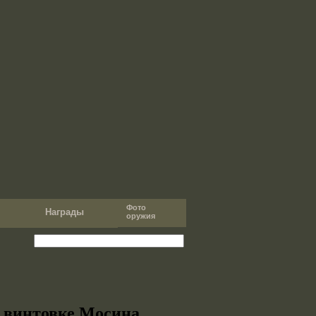
Фото
т
Награды
оружия
к винтовке Мосина