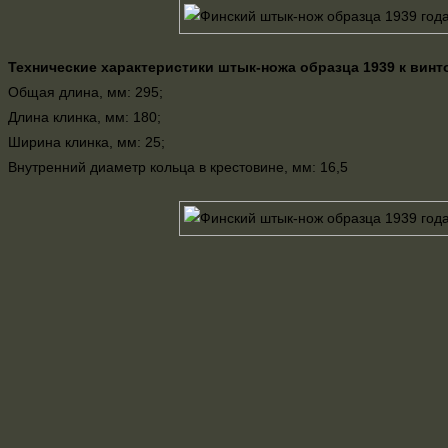
Технические характеристики штык-ножа образца 1939 к винт
Общая длина, мм: 295;
Длина клинка, мм: 180;
Ширина клинка, мм: 25;
Внутренний диаметр кольца в крестовине, мм: 16,5