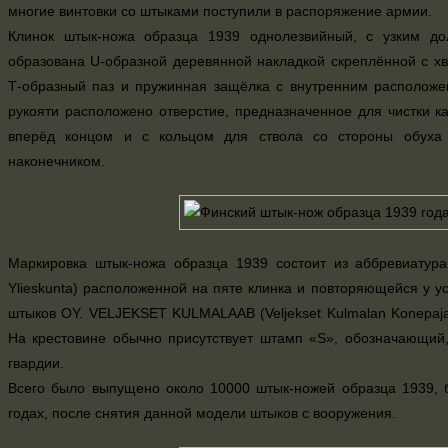
многие винтовки со штыками поступили в распоряжение армии.
Клинок штык-ножа образца 1939 однолезвийный, с узким до
образована U-образной деревянной накладкой скреплённой с хв
Т-образный паз и пружинная защёлка с внутренним расположе
рукояти расположено отверстие, предназначенное для чистки ка
вперёд концом и с кольцом для ствола со стороны обуха
наконечником.
Маркировка штык-ножа образца 1939 состоит из аббревиатура 
Ylieskunta) расположенной на пяте клинка и повторяющейся у 
штыков OY. VELJEKSET KULMALAAB (Veljekset Kulmalan Konepaja
На крестовине обычно присутствует штамп «S», обозначающий
гвардии.
Всего было выпущено около 10000 штык-ножей образца 1939, 
годах, после снятия данной модели штыков с вооружения.