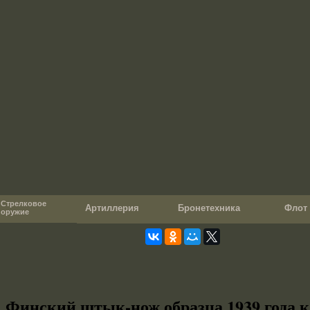
Стрелковое
Артиллерия
Бронетехника
Фло
оружие
Финский штык-нож образца 1939 года 