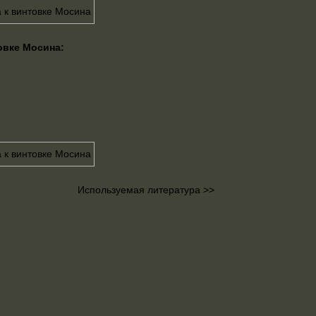
овке Мосина:
Используемая литература >>