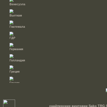
Венесуэла
Вьетнам
Гватемала
ГДР
Германия
Голландия
Греция
Грузии
Дания
Доминиканская
снайперские винтовки Sako TRG S