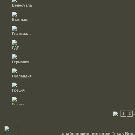
Венесуэла
Вьетнам
Гватемала
ГДР
Германия
Голландия
Греция
Грузии
1
2
.
Дания
Доминиканская
снайперские винтовки Texas Brig