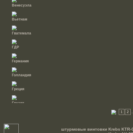
Венесуэла
Вьетнам
Гватемала
ГДР
Германия
Голландия
Греция
Грузии
1
2
.
Дания
штурмовые винтовки Krebs KTR-0
Доминиканская