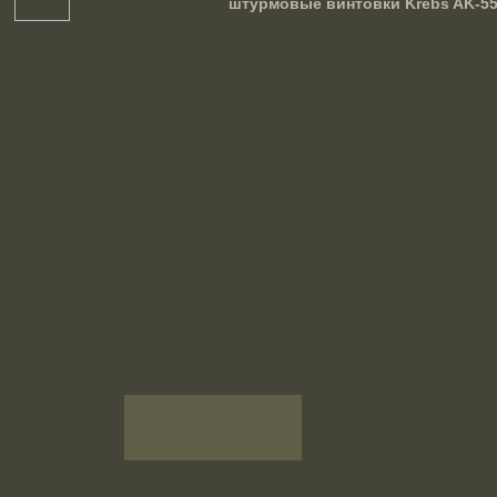
штурмовые винтовки Krebs AK-5
республика
Египет
Израиль
Индия
Индонезия
Ирак
Иран
Испания
Италия
Канада