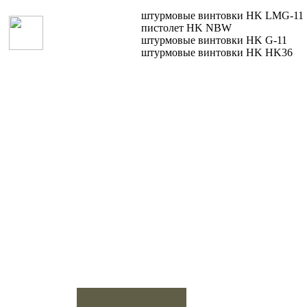
Голландия
штурмовые винтовки HK LMG-11
пистолет HK NBW
штурмовые винтовки HK G-11
штурмовые винтовки HK HK36
Греция
Грузии
Дания
Доминиканская
республика
Египет
Израиль
Индия