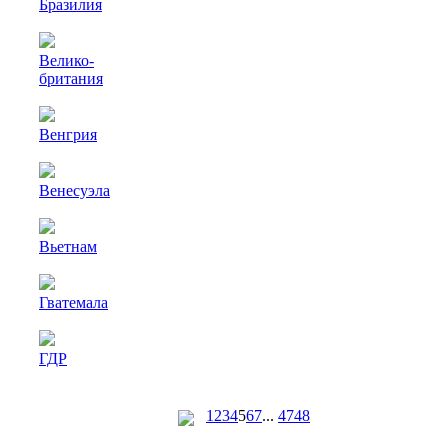
Бразилия
Велико-
британия
Венгрия
Венесуэла
Вьетнам
Гватемала
ГДР
Германия
1
2
3
4
5
6
7
...
47
48