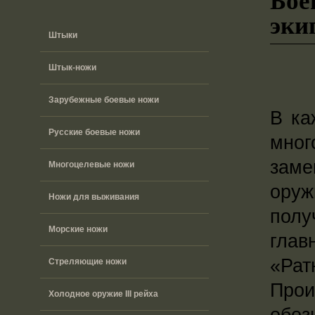
эки
Штыки
Штык-ножи
Зарубежные боевые ножи
В ка
Русские боевые ножи
мно
зам
Многоцелевые ножи
оруж
Ножи для выживания
полу
Морские ножи
гла
«Рат
Стреляющие ножи
Про
Холодное оружие III рейха
обоз