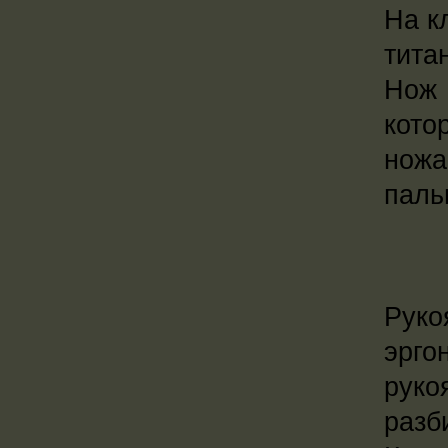
На к
тита
Нож 
кото
нож
паль
Руко
эрго
руко
разб