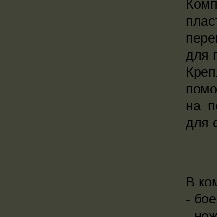
Ком
плас
пере
для 
Креп
помо
на п
для 
В ко
- бо
- но