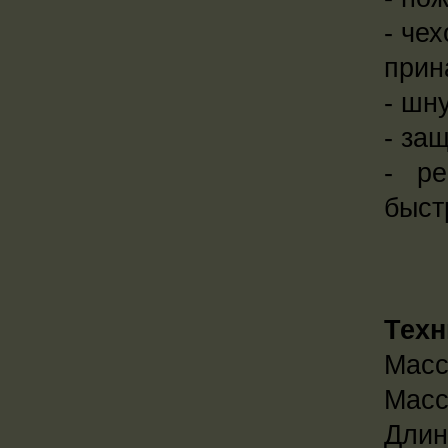
- че
прин
- шн
- за
- р
быст
Техн
Масс
Масс
Длин