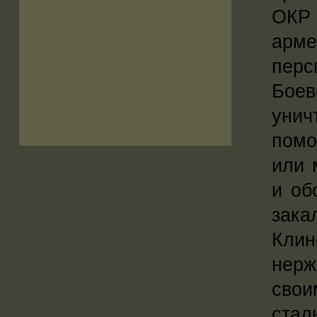
ОКР
арме
перс
Бое
унич
помо
или 
и об
зака
Клин
нерж
свои
стал