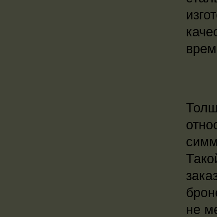
изго
каче
врем
Толщ
отн
симм
Тако
зака
брон
не м