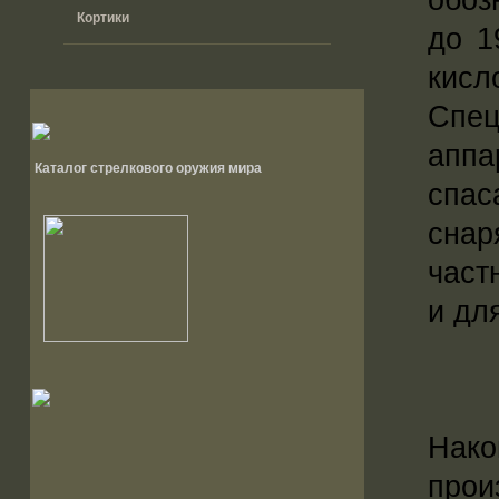
Кортики
до 1
кисл
Спец
апп
Каталог стрелкового оружия мира
спа
сна
част
и дл
Нак
прои