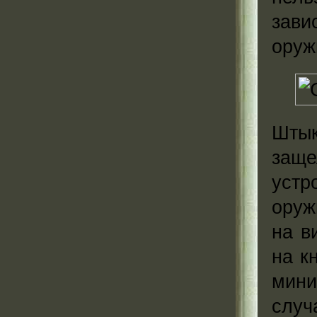
зави
оруж
Штык
заще
устр
оруж
на в
на к
мин
случ