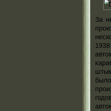
За н
прои
неск
1938
авто
кара
штык
было
прои
год
авто