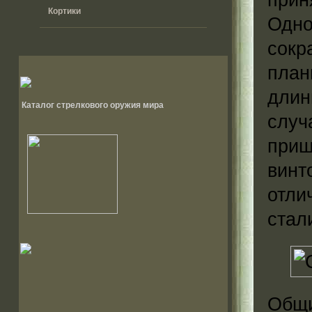
Кортики
Одно
сокр
план
длин
Каталог стрелкового оружия мира
случ
приш
винт
отли
стал
Общ