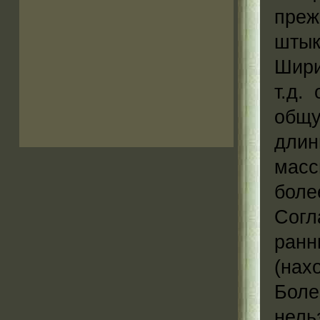
преж
штык
Шири
т.д.
общу
длин
масс
боле
Согл
ран
(нах
Боле
нель