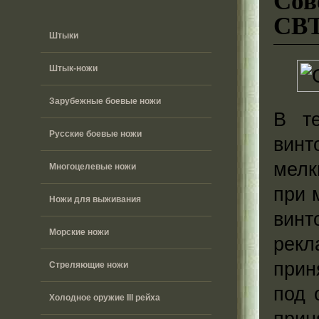
СВТ
Штыки
Штык-ножи
Зарубежные боевые ножи
В те
Русские боевые ножи
винт
мелк
Многоцелевые ножи
при 
Ножи для выживания
вин
Морские ножи
рекл
прин
Стреляющие ножи
под 
Холодное оружие III рейха
прин