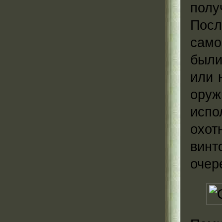
полу
Пос
само
были
или 
ору
исп
охот
винт
очер