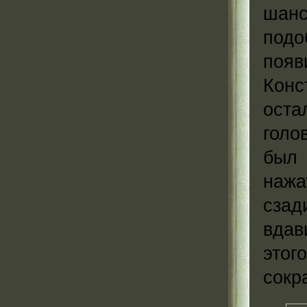
шанс
подо
появ
Кон
оста
голо
был 
нажа
сзад
вдав
это
сокр