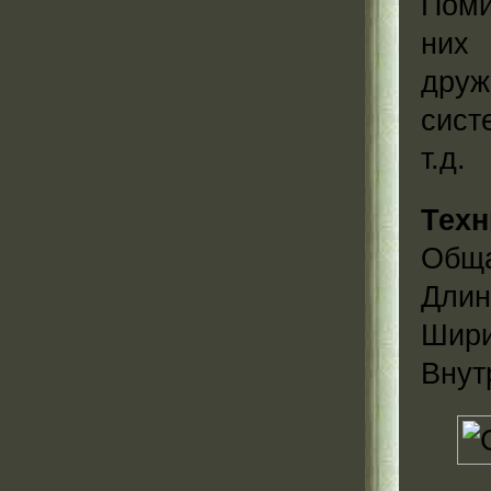
Поми
них 
друж
сист
т.д.
Техн
Обща
Длин
Шири
Внут