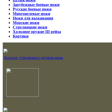
Штык-ножи
Зарубежные боевые ножи
Русские боевые ножи
Многоцелевые ножи
Ножи для выживания
Морские ножи
Стреляющие ножи
Холодное оружие III рейха
Кортики
Каталог стрелкового оружия мира