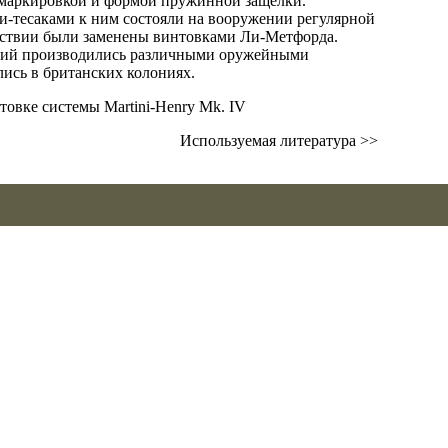
 маркировкой и формой пружинной защелки.
и-тесаками к ним состояли на вооружении регулярной
едствии были заменены винтовками Ли-Метфорда.
ций производились различными оружейными
лись в британских колониях.
Используемая литература >>