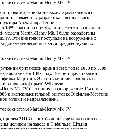
экипировать армию винтовкой, заряжающейся с
принята совместная разработка швейцарского
руктора Александра Генри.
по 1889 годы и на протяжении всего этого времени
й модели Martini-Henry Mk. I были разработаны
y Mk. IV. Эти винтовки поступали на вооружение с
 с видоизмененными штыками предшествующих
оружении британской армии всего год (с 1888 по 1889
, разработанные в 1887 году. Все они представляют
Энфильд-Мартини. Эти штыки производились на
отавливались фирмой Wilkinson.
i-Henry Mk. IV был принят на вооружение 13-го мая
 1886 к экспериментальной винтовке Энфильд-Мартини
льной мушки и направляющей.
, причем 21113 из них были переделаны из штыка-
влены целиком на заводе в Энфильде. Штыки,