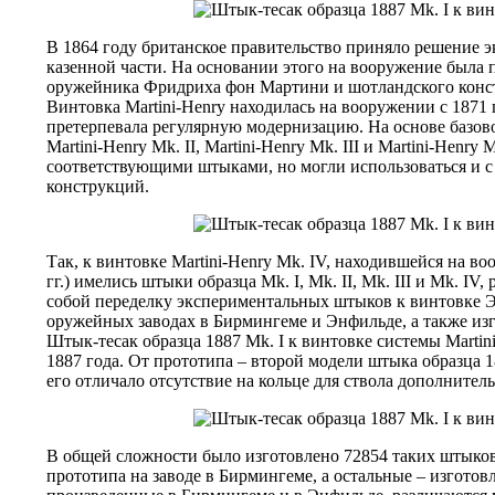
В 1864 году британское правительство приняло решение 
казенной части. На основании этого на вооружение была 
оружейника Фридриха фон Мартини и шотландского конст
Винтовка Martini-Henry находилась на вооружении с 1871 
претерпевала регулярную модернизацию. На основе базово
Martini-Henry Mk. II, Martini-Henry Mk. III и Martini-Henr
соответствующими штыками, но могли использоваться и
конструкций.
Так, к винтовке Martini-Henry Mk. IV, находившейся на во
гг.) имелись штыки образца Mk. I, Mk. II, Mk. III и Mk. IV
собой переделку экспериментальных штыков к винтовке 
оружейных заводах в Бирмингеме и Энфильде, а также изг
Штык-тесак образца 1887 Mk. I к винтовке системы Martin
1887 года. От прототипа – второй модели штыка образца
его отличало отсутствие на кольце для ствола дополните
В общей сложности было изготовлено 72854 таких штыков
прототипа на заводе в Бирмингеме, а остальные – изгото