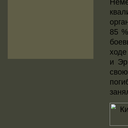
Нем
квал
орга
85 %
боев
ходе
и Эр
свою
поги
заня