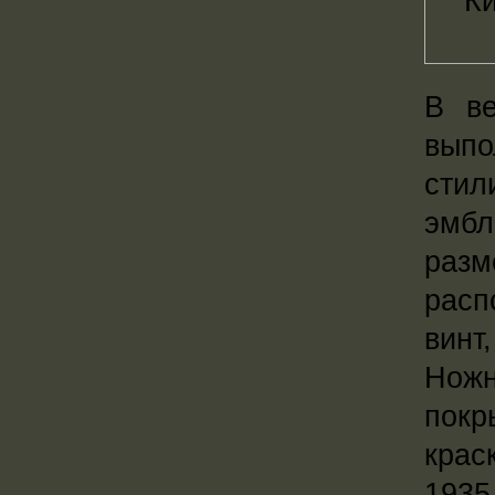
В ве
вып
сти
эмбл
разм
расп
винт
Нож
покр
крас
1935