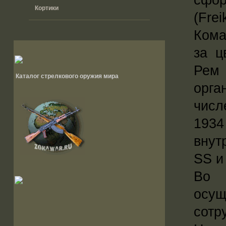
Кортики
(Frei
Кома
за ц
Рем 
Каталог стрелкового оружия мира
орг
числ
1934
внут
SS и
Во 
осущ
сотр