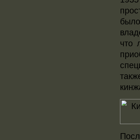
прос
было
влад
что 
при
спец
такж
кинж
Посл