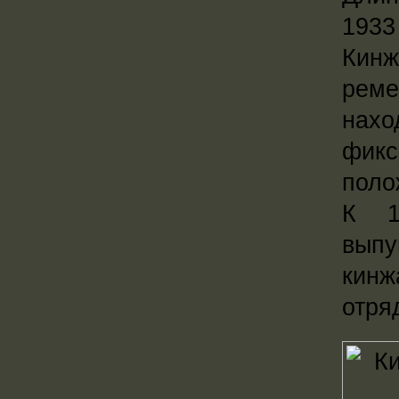
1933 
Кин
реме
нахо
фик
поло
К 1
выпу
кин
отря