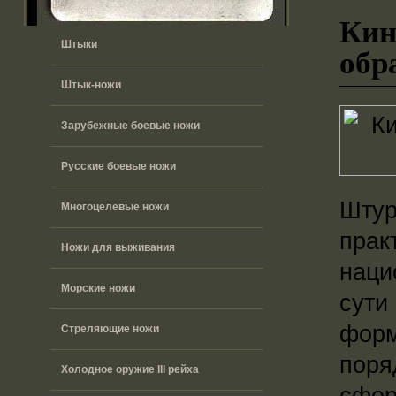
Кин
Штыки
обр
Штык-ножи
Зарубежные боевые ножи
Русские боевые ножи
Шту
Многоцелевые ножи
прак
Ножи для выживания
наци
Морские ножи
сут
форм
Стреляющие ножи
поря
Холодное оружие III рейха
сфор