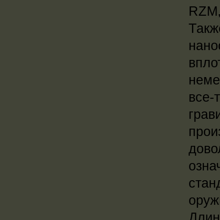
RZM,
Так
нано
впло
неме
все-
гра
про
дово
озна
стан
оруж
Длин