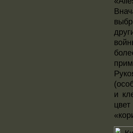
«All
Внач
выбр
друг
войн
боле
прим
Руко
(осо
и кл
цве
«кор