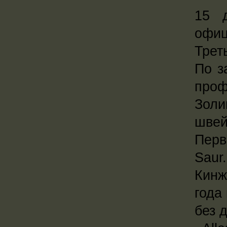
15 
офиц
Трет
По з
про
Зол
швей
Перв
Saur.
Кинж
года
без 