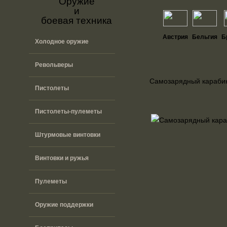
Оружие
и
боевая техника
Австрия
Бельгия
Б
Холодное оружие
Револьверы
Самозарядный караби
Пистолеты
Пистолеты-пулеметы
Штурмовые винтовки
Винтовки и ружья
Пулеметы
Оружие поддержки