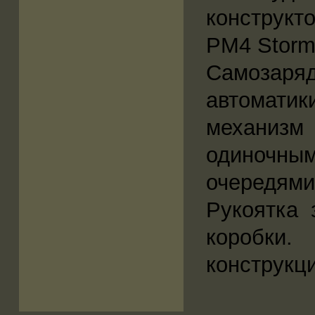
конструкт
PM4 Storm
Самозаря
автомати
механизм 
одиночны
очередями 
Рукоятка 
коробки
конструкци