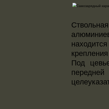
Ствольна
алюминие
находитс
крепления
Под цевь
передней
целеуказа