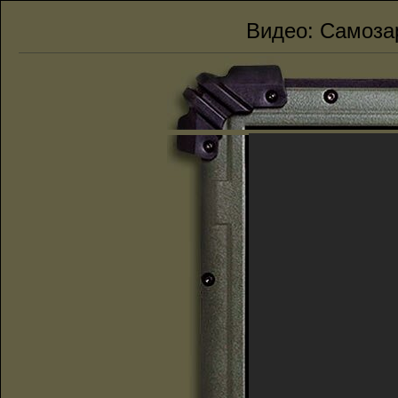
Видео:
Cамозар