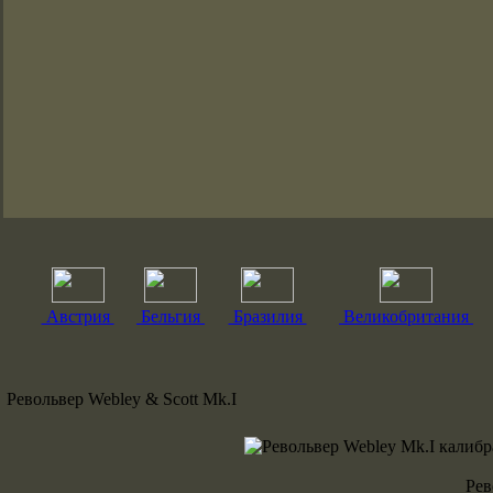
Австрия
Бельгия
Бразилия
Великобритания
Револьвер Webley & Scott Mk.I
Рев