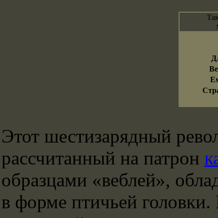
Так
Д
Ве
Е
Стр
Этот шестизарядный револ
рассчитанный на патрон
к
образцами «веблей», обла
в форме птичьей головки.