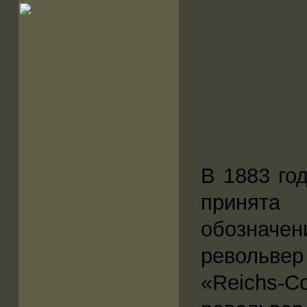
В 1883 го
принята
обозначе
револьвер
«Reichs-C