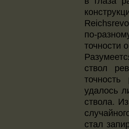
в глаза р
конструк
Reichsrev
по-разно
точности 
Разумеетс
ствол ре
точность 
удалось л
ствола. И
случайног
стал запир