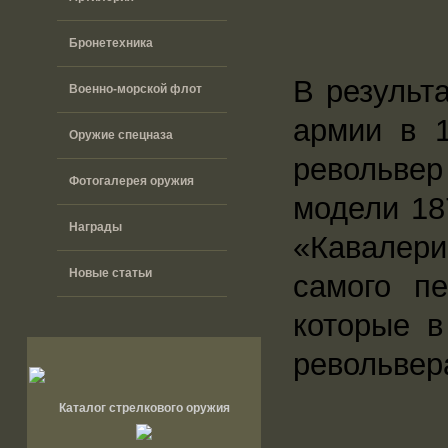
Бронетехника
В результ
Военно-морской флот
армии в 
Оружие спецназа
револьвер
Фотогалерея оружия
модели 18
Награды
«Кавалери
Новые статьи
самого пе
которые 
револьвер
Каталог стрелкового оружия