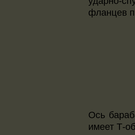
ударно-сп
фланцев п
Ось бараб
имеет Т-об