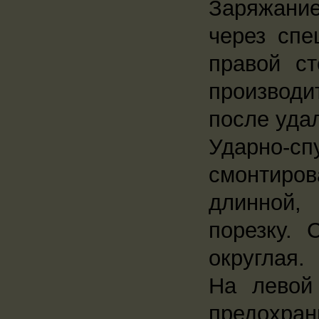
Заряжани
через спе
правой с
производи
после удал
Ударно-с
смонтиро
длинной,
порезку. 
округлая.
На левой
предохран