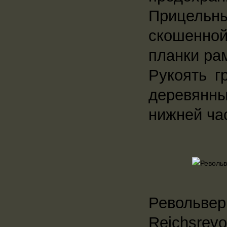
Прицельн
скошенной
планки ра
Рукоять г
деревянн
нижней ча
Револьв
Reichsrev