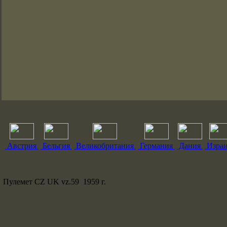
Австрия
Бельгия
Великобритания
Германия
Дания
Изра
Пулемет CZ UK vz.59 1959 г.