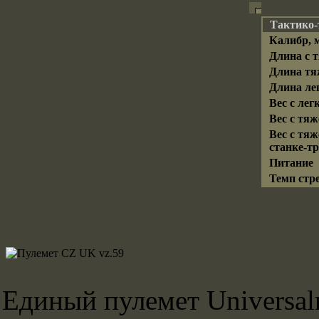
Тактико-
Калибр, 
Длина с 
Длина тя
Длина ле
Вес с лег
Вес с тя
Вес с тя
станке-тре
Питание
Темп стр
Единый пулемет Universal