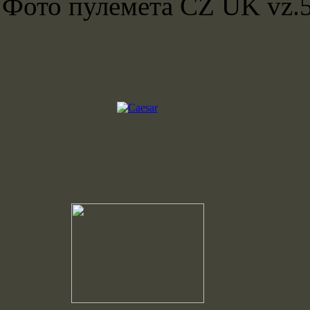
Фото пулемета CZ UK vz.