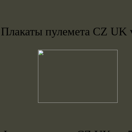
Плакаты пулемета CZ UK 