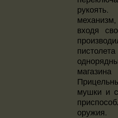
рукоять.
механизм,
входя св
производ
пистолета
одноряд
магазин
Прицельн
мушки и с
приспособ
оружия.