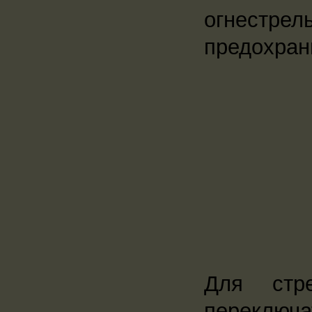
огнестрел
предохран
Для стр
переключа