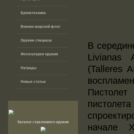
Бронетехника
Военно-морской флот
Оружие спецназа
В середине
Фотогалерея оружия
Livianas
(Talleres 
Награды
воспламен
Новые статьи
Пистолет
пистоле
спроекти
Каталог стрелкового оружия
начале 