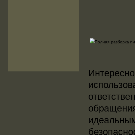
Интерес
использо
ответств
обращен
идеальным
безопас