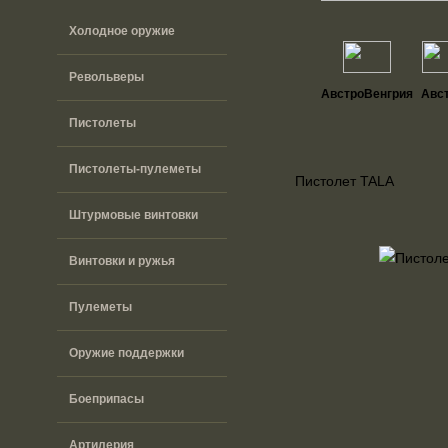
Холодное оружие
Револьверы
АвстроВенгрия
Авс
Пистолеты
Пистолеты-пулеметы
Пистолет TALA
Штурмовые винтовки
Винтовки и ружья
Пулеметы
Оружие поддержки
Боеприпасы
Артилерия