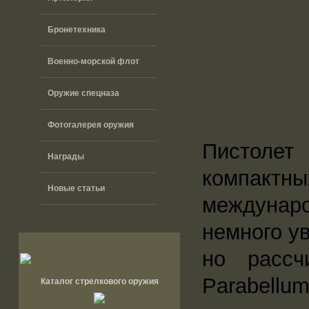
Бронетехника
Военно-морской флот
Оружие спецназа
Фотогалерея оружия
Пистолет
Награды
компактн
Новые статьи
междунаро
немного у
но расс
Parabellum
Каталог стрелкового оружия