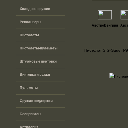
Холодное оружие
Револьверы
АвстроВенгрия
Авс
Пистолеты
Пистолеты-пулеметы
Пистолет SIG-Sauer P
Штурмовые винтовки
Винтовки и ружья
Пулеметы
Оружие поддержки
Боеприпасы
Артилерия