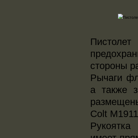
Пистоле
предохра
стороны р
Рычаги фл
а также з
размещены
Colt M1911
Рукоятка
имеет пря