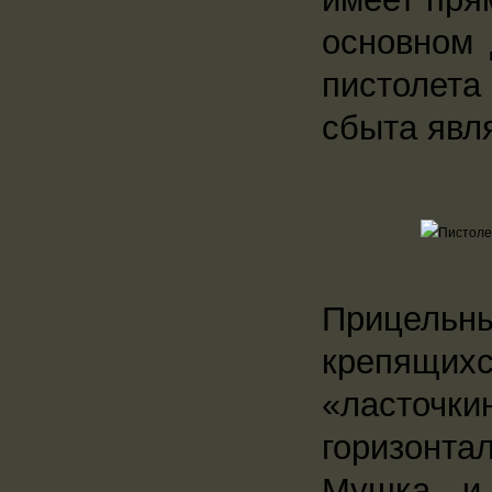
основном 
пистолет
сбыта явл
Прицельны
крепящих
«ласточки
горизонтал
Мушка и 