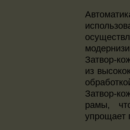
Автоматик
использов
осуществ
модернизи
Затвор-ко
из высоко
обработк
Затвор-к
рамы, чт
упрощает 