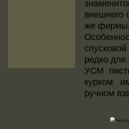
знаменит
внешнего 
же фирмы
Особеннос
спусковой
редко для
УСМ писто
курком и
ручном вз