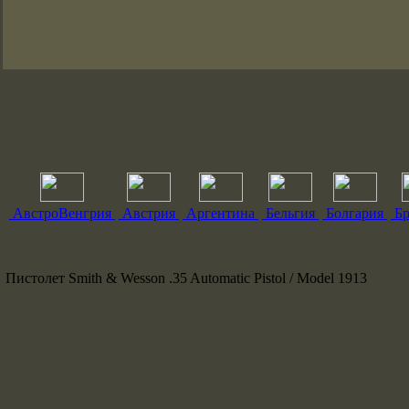
АвстроВенгрия
Австрия
Аргентина
Бельгия
Болгария
Бр
Пистолет Smith & Wesson .35 Automatic Pistol / Model 1913