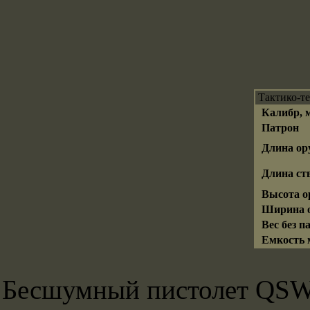
Тактико-т
Калибр, 
Патрон
Длина ор
Длина ств
Высота о
Ширина о
Вес без па
Емкость м
Бесшумный пистолет QSW-0