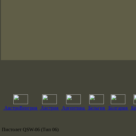
АвстроВенгрия
Австрия
Аргентина
Бельгия
Болгария
Бр
Пистолет QSW-06 (Тип 06)