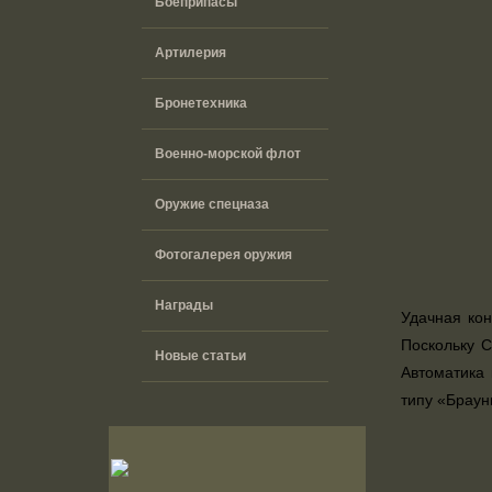
Боеприпасы
Артилерия
Бронетехника
Военно-морской флот
Оружие спецназа
Фотогалерея оружия
Награды
Удачная кон
Поскольку 
Новые статьи
Автоматика 
типу «Браун