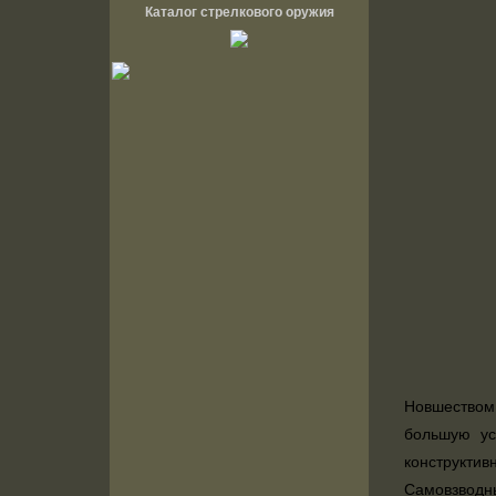
Каталог стрелкового оружия
Новшеством
большую ус
конструкти
Самовзводн