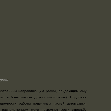
права
о внутренним направляющим рамки, придающим ему
ит в большинстве других пистолетов). Подобная
адежности работы подвижных частей автоматики.
 расположением курка позволяет вести стрельбу