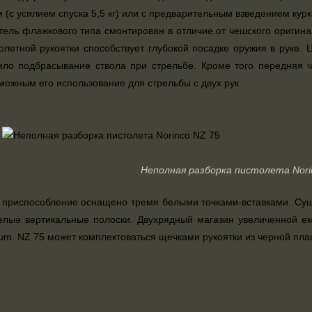
(с усилием спуска 5,5 кг) или с предварительным взведением курка 
ель флажкового типа смонтирован в отличие от чешского оригинал
летной рукоятки способствует глубокой посадке оружия в руке. 
ло подбрасывание ствола при стрельбе. Кроме того передняя ч
можным его использование для стрельбы с двух рук.
Неполная разборка пистолета Nori
приспособление оснащено тремя белыми точками-вставками. Сущес
лые вертикальные полоски. Двухрядный магазин увеличенной ем
um. NZ 75 может комплектоваться щечками рукоятки из черной пла