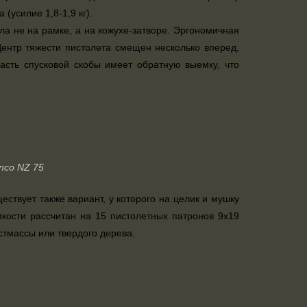
(усилие 1,8-1,9 кг).
а не на рамке, а на кожухе-затворе. Эргономичная
Центр тяжести пистолета смещен несколько вперед,
асть спусковой скобы имеет обратную выемку, что
nco NZ 75
твует также вариант, у которого на целик и мушку
кости рассчитан на 15 пистолетных патронов 9х19
стмассы или твердого дерева.