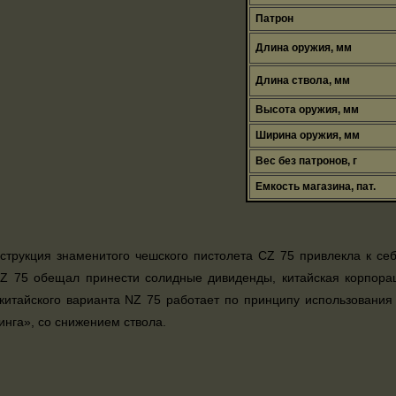
Патрон
Длина оружия, мм
Длина ствола, мм
Высота оружия, мм
Ширина оружия, мм
Вес без патронов, г
Емкость магазина, пат.
струкция знаменитого чешского пистолета CZ 75 привлекла к се
CZ 75 обещал принести солидные дивиденды, китайская корпора
китайского варианта NZ 75 работает по принципу использования
инга», со снижением ствола.