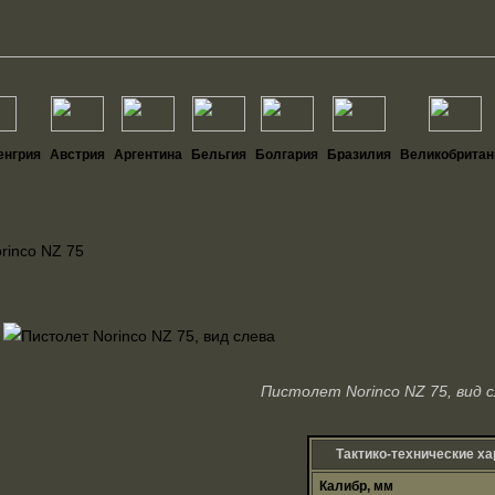
енгрия
Австрия
Аргентина
Бельгия
Болгария
Бразилия
Великобрита
rinco NZ 75
Пистолет Norinco NZ 75, вид 
Тактико-технические ха
Калибр, мм