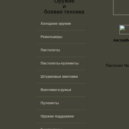
Оружие
и
боевая техника
Холодное оружие
Револьверы
АвстроВ
Пистолеты
Пистолеты-пулеметы
Пистолет No
Штурмовые винтовки
Винтовки и ружья
Пулеметы
Оружие поддержки