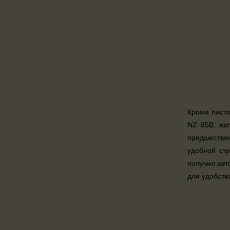
Кроме писто
NZ 85В, яв
предшествен
удобной стр
получил авт
для удобств