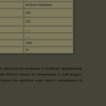
9х19mm Parabellum
208
114
___
___
1000
15
бе пристальное внимание и китайских оружейников.
ция Norinco пошла на копирование и этой модели.
 отдачи при коротком ходе ствола с запиранием по