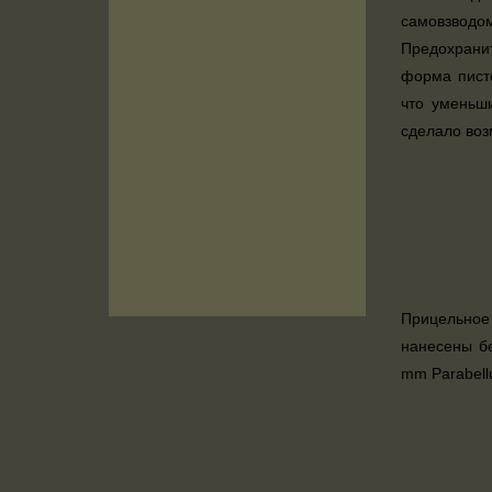
самовзводом 
Предохранит
форма писто
что уменьши
сделало воз
Прицельное 
нанесены бе
mm Parabell