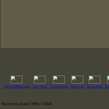
АвстроВенгрия
Австрия
Аргентина
Бельгия
Болгария
Бр
Пистолеты Kahr CM9 и CM40