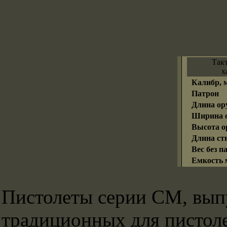
Так
х
Калибр, 
Патрон
Длина ор
Ширина о
Высота о
Длина ств
Вес без па
Емкость м
Пистолеты серии CM, вып
традиционных для пистол