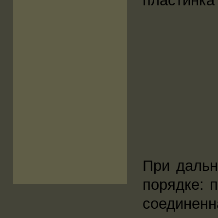
пластинка
При дальн
порядке: 
соединен