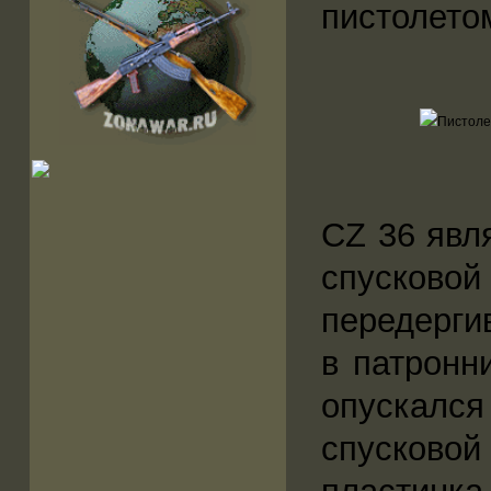
пистолето
CZ 36 явл
спусковой
передерги
в патронн
опускалс
спусково