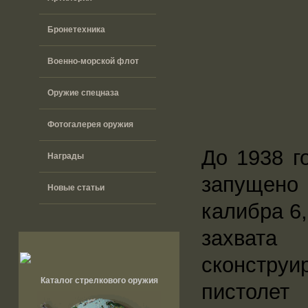
Бронетехника
Военно-морской флот
Оружие спецназа
Фотогалерея оружия
До 1938 г
Награды
запущено 
Новые статьи
калибра 6
захват
сконстру
Каталог стрелкового оружия
пистолет