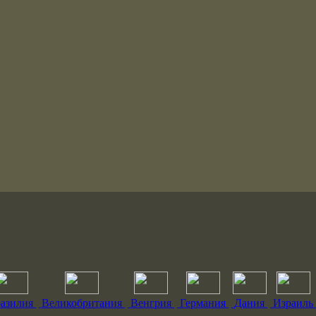
азилия
Великобритания
Венгрия
Германия
Дания
Израиль