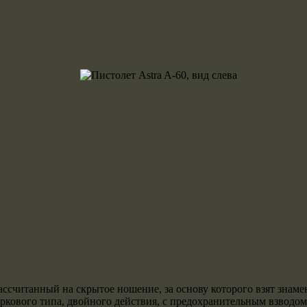
 рассчитанный на скрытое ношение, за основу которого взят зна
уркового типа, двойного действия, с предохранительным взводо