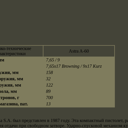
ико-технические
Astra A-60
рактеристики
мм
7,65 / 9
7,65х17 Browning / 9x17 Kurz
ужия, мм
158
ружия, мм
32
ружия, мм
122
ола, мм
89
тронов, г
700
агазина, пат.
13
ia S.A. был представлен в 1987 году. Эта компактный пистолет,
ния отдачи при свободном затворе. Ударно-спусковой механизм к