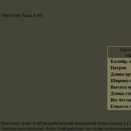
Пистолет Astra A-60
Такт
ха
Калибр, 
Патрон
Длина ор
Ширина о
Высота о
Длина ств
Вес без па
Емкость м
Пистолет Astra А-60 разработанный компанией Astra-Unceta y C
Автоматика пистолет Astra А-60 работает по схеме использова