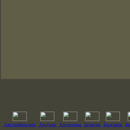
АвстроВенгрия
Австрия
Аргентина
Бельгия
Болгария
Бр