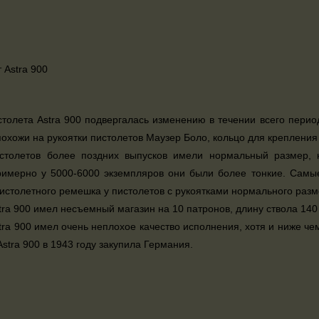
столета Astra 900 подвергалась изменению в течении всего перио
похожи на рукоятки пистолетов Маузер Боло, кольцо для креплени
истолетов более поздних выпусков имели нормальный размер, 
римерно у 5000-6000 экземпляров они были более тонкие. Самы
истолетного ремешка у пистолетов с рукоятками нормального раз
tra 900 имел несъемный магазин на 10 патронов, длину ствола 140
tra 900 имел очень неплохое качество исполнения, хотя и ниже че
Astra 900 в 1943 году закупила Германия.