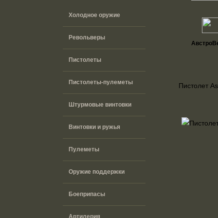
Холодное оружие
Револьверы
АвстроВ
Пистолеты
Пистолеты-пулеметы
Пистолет As
Штурмовые винтовки
Винтовки и ружья
Пулеметы
Оружие поддержки
Боеприпасы
Артилерия