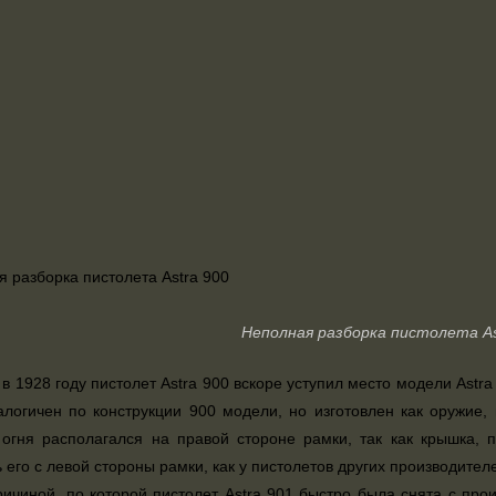
Неполная разборка пистолета As
в 1928 году пистолет Astra 900 вскоре уступил место модели Astra 
логичен по конструкции 900 модели, но изготовлен как оружие,
 огня располагался на правой стороне рамки, так как крышка,
 его с левой стороны рамки, как у пистолетов других производител
ичиной, по которой пистолет Astra 901 быстро была снята с пр