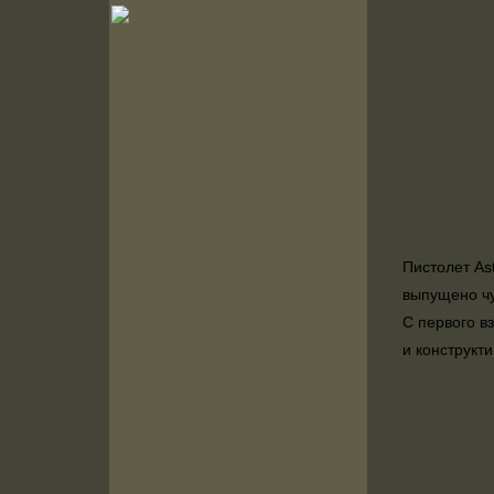
Пистолет As
выпущено чу
С первого в
и конструкт