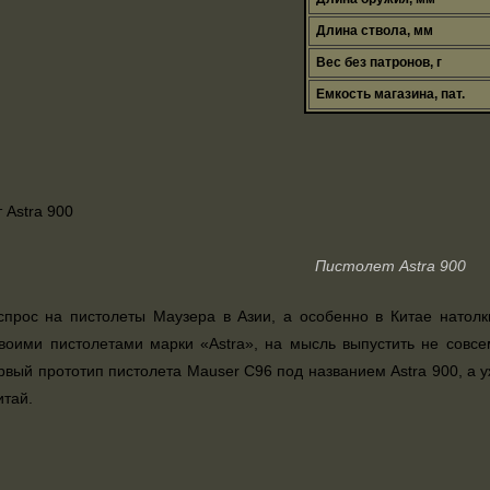
Длина ствола, мм
Вес без патронов, г
Емкость магазина, пат.
Пистолет Astra 900
спрос на пистолеты Маузера в Азии, а особенно в Китае натол
воими пистолетами марки «Astra», на мысль выпустить не совсе
вый прототип пистолета Mauser C96 под названием Astra 900, а уж
итай.