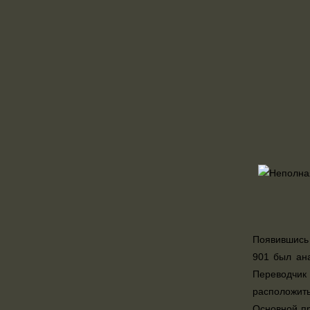
Появившись 
901 был ана
Переводчик
расположить
Основной пр