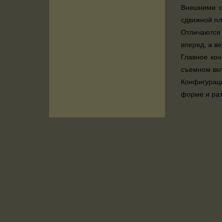
Внешними о
сдвижной пл
Отличаются 
вперед, а в
Главное кон
съемном вкл
Конфигураци
форме и раз