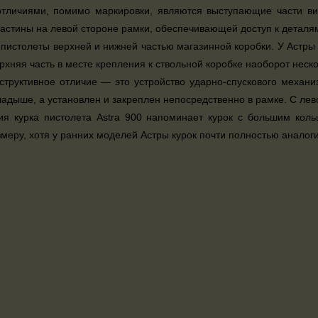
тличиями, помимо маркировки, являются выступающие части ви
астины на левой стороне рамки, обеспечивающей доступ к деталя
пистолеты верхней и нижней частью магазинной коробки. У Астры 
ерхняя часть в месте крепления к ствольной коробке наоборот неск
структивное отличие — это устройство ударно-спускового механиз
адыше, а установлен и закреплен непосредственно в рамке. С ле
я курка пистолета Astra 900 напоминает курок с большим коль
меру, хотя у ранних моделей Астры курок почти полностью аналог