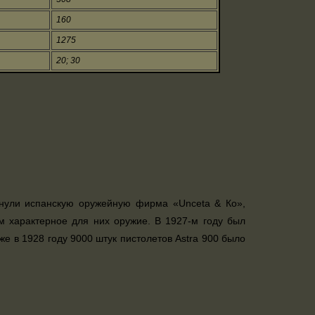
160
1275
20; 30
кнули испанскую оружейную фирма «Unceta & Ко»,
м характерное для них оружие. В 1927-м году был
е в 1928 году 9000 штук пистолетов Astra 900 было