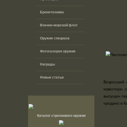
Бронетехника
Военно-морской флот
Оружие спецназа
Фотогалерея оружия
Награды
Новые статьи
Возросший 
известную с
выпущен пер
продано в К
Каталог стрелкового оружия