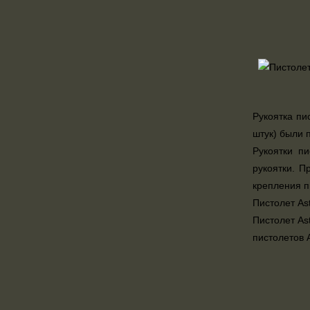
Рукоятка пи
штук) были 
Рукоятки п
рукоятки. П
крепления п
Пистолет As
Пистолет As
пистолетов 