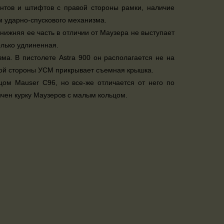
нтов и штифтов с правой стороны рамки, наличие
м ударно-спускового механизма.
нижняя ее часть в отличии от Маузера не выступает
олько удлиненная.
ма. В пистолете Astra 900 он располагается не на
вой стороны УСМ прикрывает съемная крышка.
цом Mauser C96, но все-же отличается от него по
ичен курку Маузеров с малым кольцом.