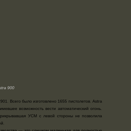
tra 900
901. Всего было изготовлено 1655 пистолетов. Astra
 имевшее возможность вести автоматический огонь.
 прикрывавшая УСМ с левой стороны не позволила
ей.
оизводства — это слишком маленькая для полностью