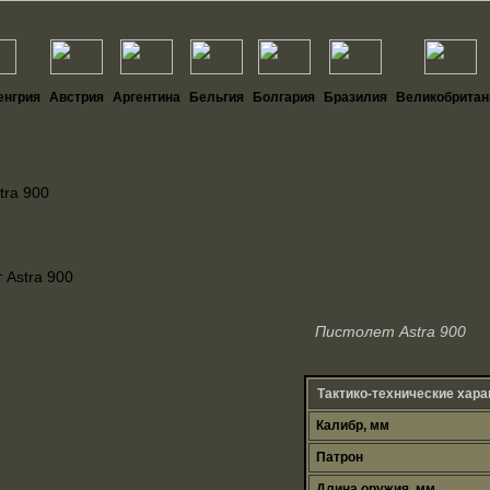
енгрия
Австрия
Аргентина
Бельгия
Болгария
Бразилия
Великобрита
tra 900
Пистолет Astra 900
Тактико-технические хара
Калибр, мм
Патрон
Длина оружия, мм