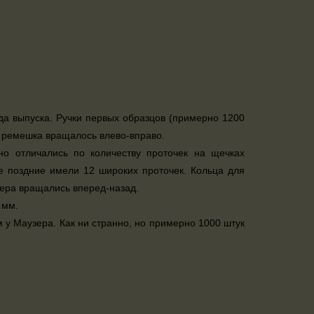
да выпуска. Ручки первых образцов (примерно 1200
я ремешка вращалось влево-вправо.
но отличались по количеству проточек на щечках
е поздние имели 12 широких проточек. Кольца для
мера вращались вперед-назад.
 мм.
м у Маузера. Как ни странно, но примерно 1000 штук