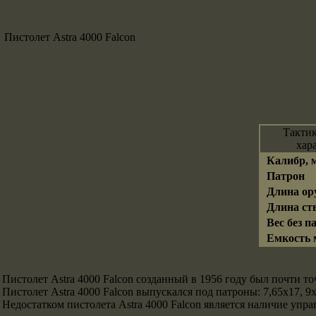
Пистолет Astra 4000 Falcon
Тактик
хар
Калибр, 
Патрон
Длина ор
Длина ств
Вес без па
Емкость м
Пистолет Astra 4000 Falcon созданный в 1956 году был почти т
Пистолет Astra 4000 Falcon выпускался под патроны: 7,65x17, 9
Недостатком пистолета Astra 4000 Falcon является наличие уп