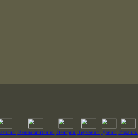
азилия
Великобритания
Венгрия
Германия
Дания
Израиль