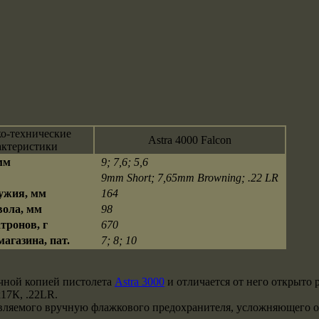
о-технические
Astra 4000 Falcon
актеристики
мм
9; 7,6; 5,6
9mm Short; 7,65mm Browning; .22 LR
ужия, мм
164
ола, мм
98
тронов, г
670
агазина, пат.
7; 8; 10
очной копией пистолета
Astra 3000
и отличается от него открыто
х17К, .22LR.
равляемого вручную флажкового предохранителя, усложняющего 