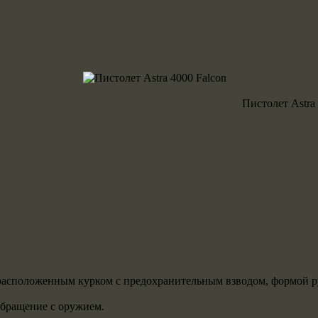
Пистолет Astra 
 расположенным курком с предохранительным взводом, формой ру
обращение с оружием.