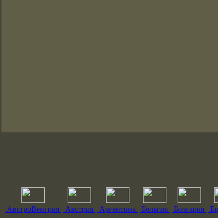
АвстроВенгрия
Австрия
Аргентина
Бельгия
Болгария
Бр