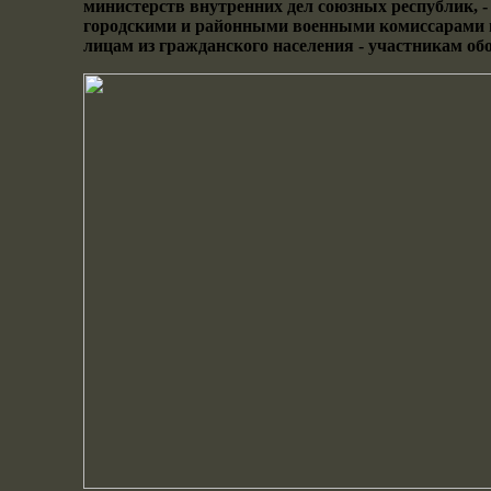
министерств внутренних дел союзных республик, 
городскими и районными военными комиссарами 
лицам из гражданского населения - участникам о