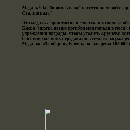
Медаль “За оборону Киева” носится на левой стор
Сталинграда”
Эта медаль - единственная советская медаль за об
Киева (многие из них погибли или попали в плен
учреждении награды, чтобы угодить Хрущеву, ко
боях или умерших передавались семьям награжде
Медалью «За оборону Киева» награждены 105 000 