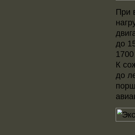
При 
нагр
двиг
до 1
1700
К со
до л
порш
авиа