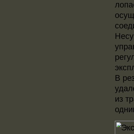
лопа
осущ
соед
Несу
упра
регу
эксп
В ре
удал
из т
одни