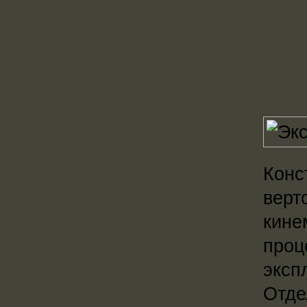
Конс
верт
кине
проц
эксп
Отде