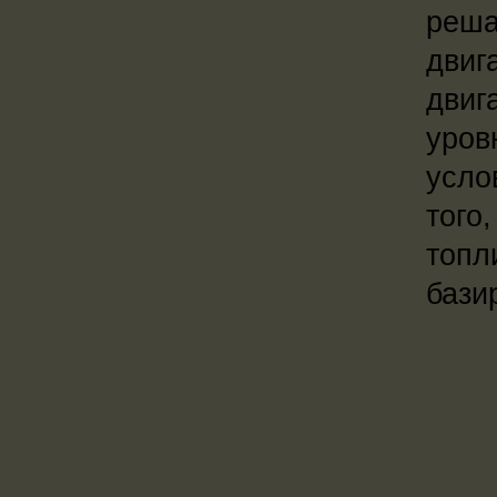
реша
двиг
двиг
уров
усло
того
топл
бази