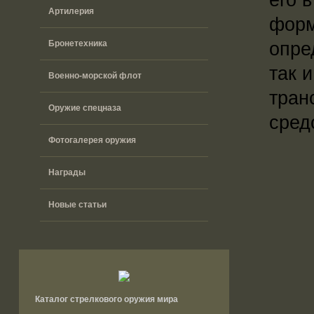
Артилерия
форм
опре
Бронетехника
так 
Военно-морской флот
тран
Оружие спецназа
сред
Фотогалерея оружия
Награды
Новые статьи
Каталог стрелкового оружия мира