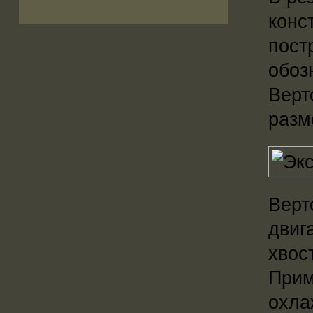
конс
пост
обоз
Верт
разм
Верт
двиг
хвос
Прим
охла