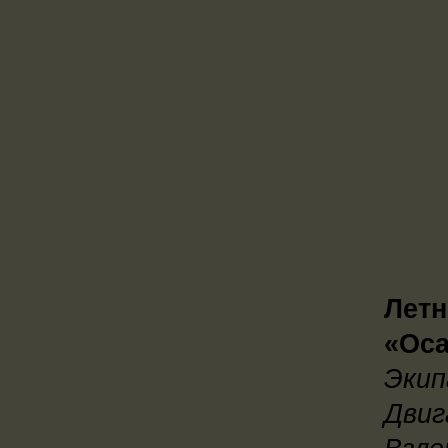
Летн
«Оса
Экипа
Двиг