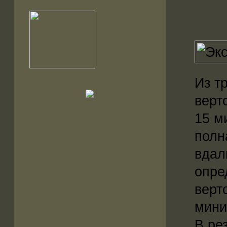
Из т
верт
15 м
полн
вдал
опре
верт
мини
В ре