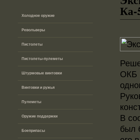
Ка-
Холодное оружие
Револьверы
Пистолеты
Пистолеты-пулеметы
Реше
ОКБ 
Штурмовые винтовки
одно
Винтовки и ружья
Руко
Пулеметы
конс
В со
Оружие поддержки
был 
Боеприпасы
его 