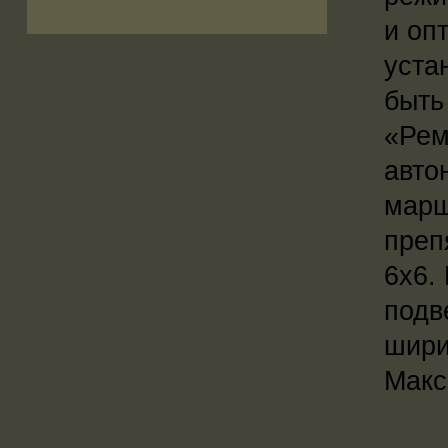
и оп
уста
быть
«Рем
авто
марш
преп
6х6.
подв
шири
Макс