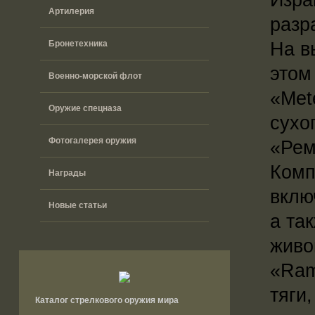
Артилерия
разр
На в
Бронетехника
этом
Военно-морской флот
«Met
Оружие спецназа
сухо
Фотогалерея оружия
«Рем
Комп
Награды
вклю
Новые статьи
а та
живо
«Ram
тяги
Каталог стрелкового оружия мира