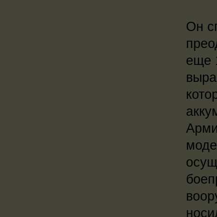
Он с
прео
еще 
выра
кото
акку
Арми
моде
осущ
боеп
воор
носи