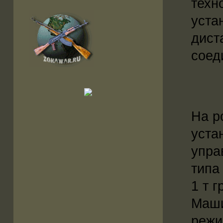
техн
уста
дист
соед
На р
уста
упра
типа
1 т г
Маши
режи