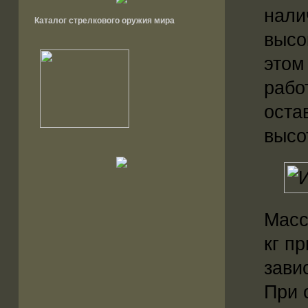
нали
Каталог стрелкового оружия мира
высо
этом
рабо
оста
высо
Масса
кг п
зави
При 