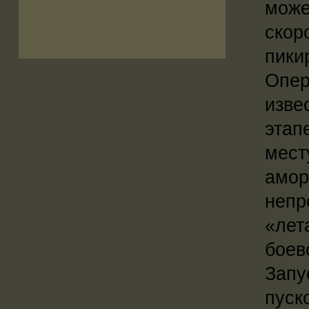
може
скор
пики
Опер
изве
этап
мест
амор
непр
«лет
боев
Запу
пуск