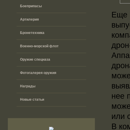
Боеприпасы
Еще 
Артилерия
выпу
комп
Бронетехника
дрон
Военно-морской флот
Аппа
Оружие спецназа
дрон
Фотогалерея оружия
може
выяв
Награды
нее 
Новые статьи
може
или 
В ко