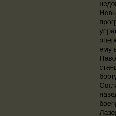
недо
Новы
прог
упра
опер
ему 
Наво
стан
борт
Согл
наве
боеп
Лазе