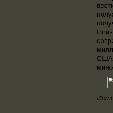
вест
полу
полу
Новы
совр
милл
США 
мино
Исто