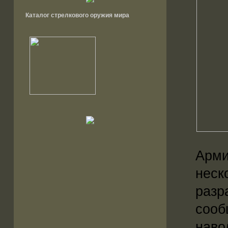
Каталог стрелкового оружия мира
Арми
неск
разр
сооб
наво