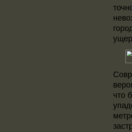
точн
нево
горо
ущер
Совр
веро
что 
упад
метр
заст