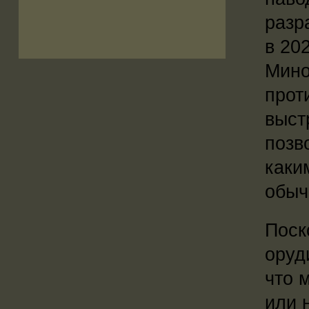
разр
в 20
Мино
прот
выст
позв
каки
обыч
Поск
оруд
что 
или 