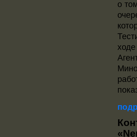
о то
очер
кото
Тест
ходе
Аген
Мино
рабо
пока
подр
Кон
«Ne