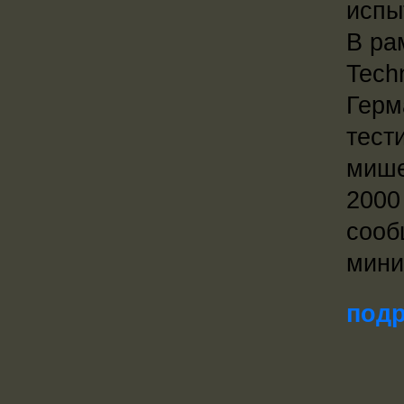
испы
В ра
Tech
Герм
тест
мише
2000
сооб
мини
подр