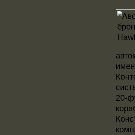
авто
имен
Конт
сист
20-ф
кора
Конс
комп