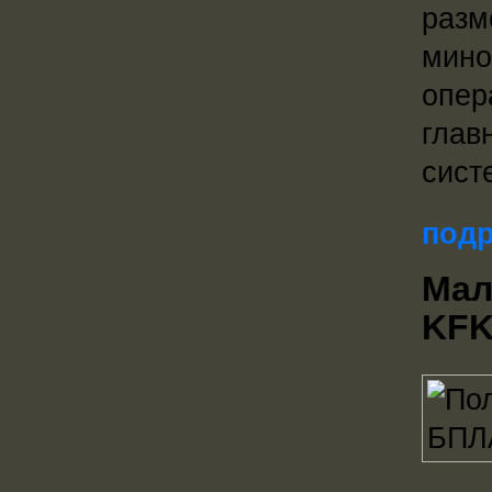
разм
мино
опер
глав
сист
подр
Мал
KF