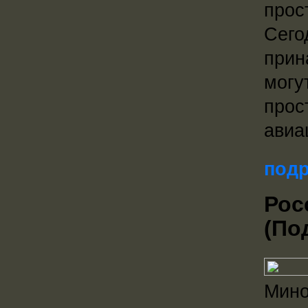
прос
Сего
прин
могу
прос
авиа
подр
Рос
(По
Мино