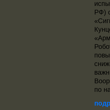
испы
РФ) 
«Сиг
Кунц
«Арм
Робо
повы
сниж
важн
Воор
по н
подр