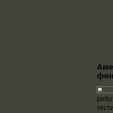
Аме
фин
робо
тест