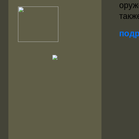
оруж
такж
подр