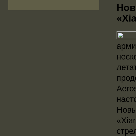
Нов
«Xi
арми
неск
лета
прод
Aero
наст
Новы
«Xia
стре