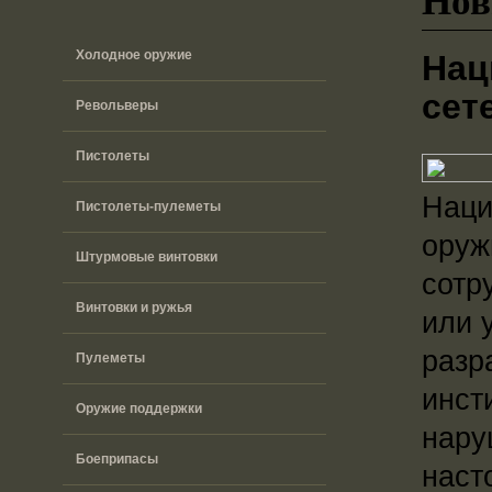
Холодное оружие
Нац
сет
Револьверы
Пистолеты
Наци
Пистолеты-пулеметы
оруж
Штурмовые винтовки
сотр
Винтовки и ружья
или 
разр
Пулеметы
инст
Оружие поддержки
нару
Боеприпасы
наст