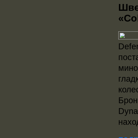
Шве
«Co
Defe
пост
мино
глад
коле
Брон
Dyna
нахо