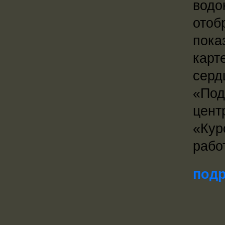
водо
отоб
пока
карт
серд
«Под
цент
«Кур
рабо
подр