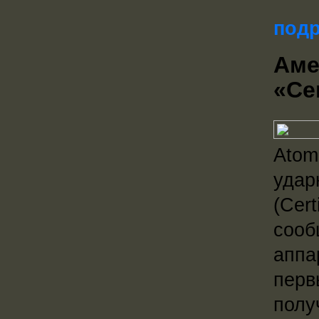
подр
Аме
«Cer
Atom
удар
(Cer
сооб
аппа
перв
полу