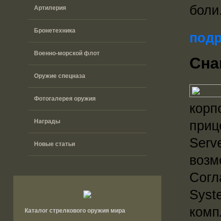
боли
Артилерия
Бронетехника
подр
Военно-морской флот
Cна
Оружие спецназа
Фотогалерея оружия
корп
Награды
приц
Serv
Новые статьи
возм
Согл
Syst
комп
Каталог стрелкового оружия мира