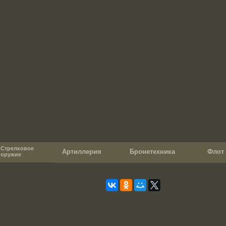
Стрелковое
Артиллерия
Бронетехника
Фло
оружие