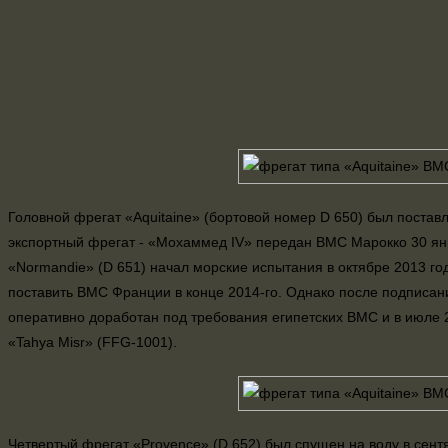
Головной фрегат «Aquitaine» (бортовой номер D 650) был постав
экспортный фрегат - «Мохаммед IV» передан ВМС Марокко 30 янв
«Normandie» (D 651) начал морские испытания в октябре 2013 го
поставить ВМС Франции в конце 2014-го. Однако после подписани
оперативно доработан под требования египетских ВМС и в июле 2
«Tahya Misr» (FFG-1001).
Четвертый фрегат «Provence» (D 652) был спущен на воду в сент