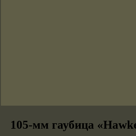
105-мм гаубица «Hawk