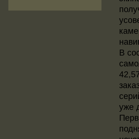
полу
усов
каме
нави
В со
само
42,5
зака
сери
уже 
Перв
подн