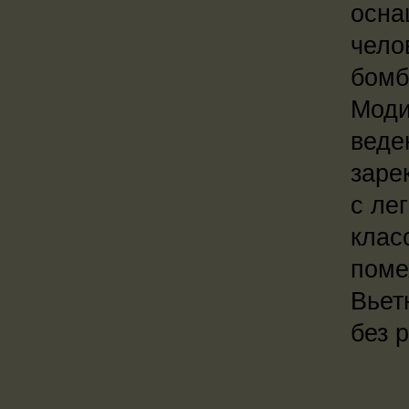
осна
чело
бомб
Моди
веде
заре
с ле
клас
поме
Вьет
без 