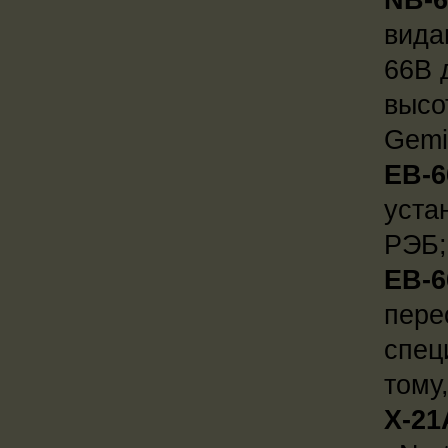
вида
66B 
высо
Gemin
EB-
уста
РЭБ;
EB-6
пере
спец
тому
X-21