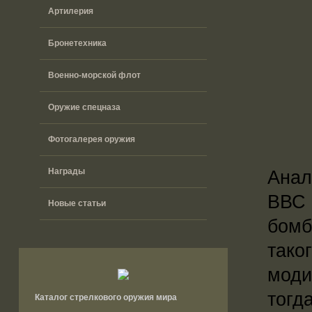
Артилерия
Бронетехника
Военно-морской флот
Оружие спецназа
Фотогалерея оружия
Награды
Анал
ВВС 
Новые статьи
бомб
тако
моди
тогд
Каталог стрелкового оружия мира