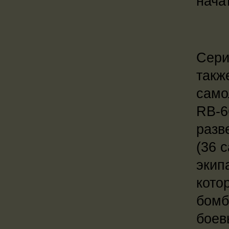
нача
Сери
такж
само
RB-6
разв
(36 
экип
кото
бомб
боев