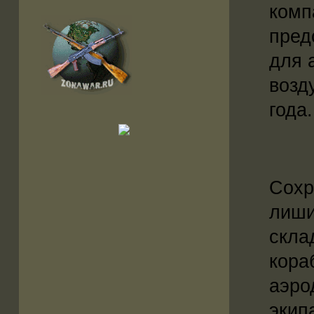
комп
пред
для 
возд
года.
Сохр
лиши
скла
кора
аэро
экип