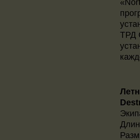
«Nor
прог
уста
ТРД 
уста
кажд
Летн
Dest
Экипа
Длина
Разм