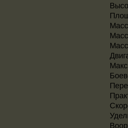
Высот
Площ
Масса
Масс
Масс
Двиг
Макс
Боев
Пере
Прак
Скор
Удел
Воор