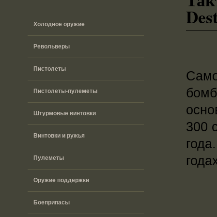
Des
Холодное оружие
Револьверы
Пистолеты
Само
бомб
Пистолеты-пулеметы
осно
Штурмовые винтовки
300 
Винтовки и ружья
года
года
Пулеметы
Оружие поддержки
Боеприпасы