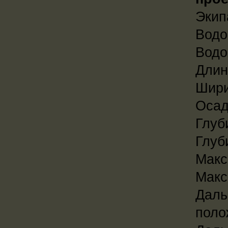
Экипа
Водо
Водо
Длин
Шири
Осадк
Глуб
Глуб
Макс
Макс
Даль
поло