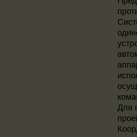
Пред
прот
Сист
один
устр
авто
аппа
испо
осущ
кома
Для 
прое
Коор