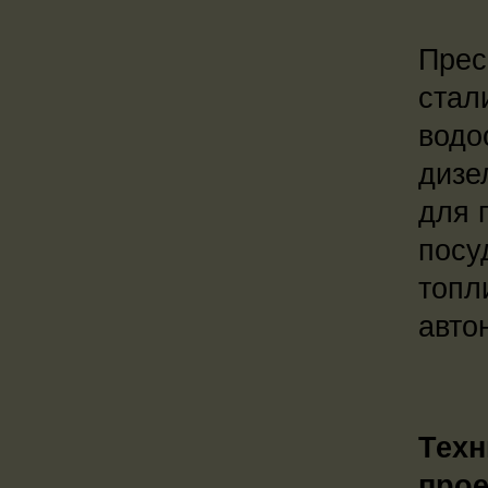
Прес
стал
водо
дизе
для 
посу
топл
авто
Техн
прое