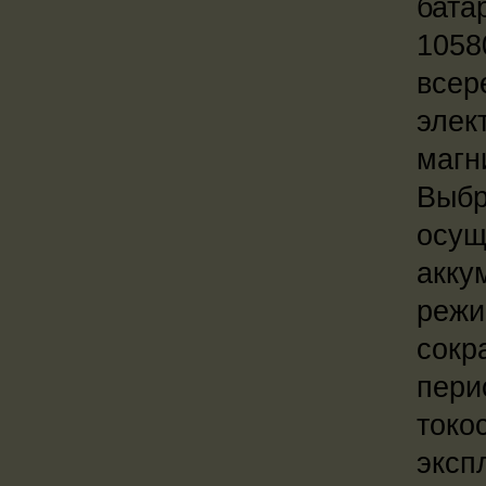
бата
1058
всер
элек
магн
Выбр
осущ
акку
режи
сокр
пери
токо
эксп