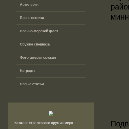
райо
Артилерия
минн
Бронетехника
Военно-морской флот
Оружие спецназа
Фотогалерея оружия
Награды
Новые статьи
Подв
Каталог стрелкового оружия мира