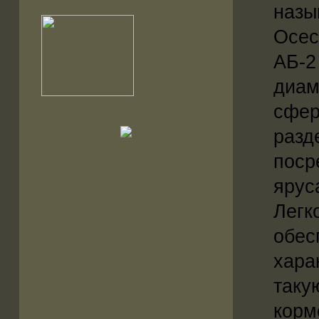
назы
Осес
АБ-2
диам
сфер
разд
поср
ярус
Легк
обес
хара
таку
корм