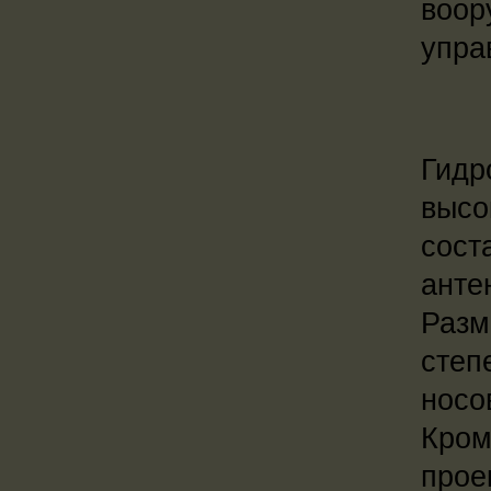
воор
упра
Гидр
высо
сост
анте
Разм
степ
носо
Кром
прое