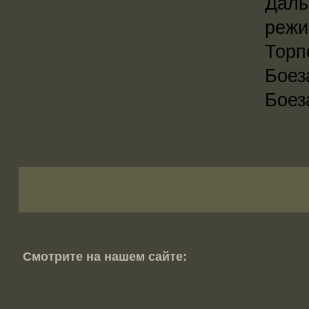
Даль
режи
Торп
Боез
Боез
Смотрите на нашем сайте: