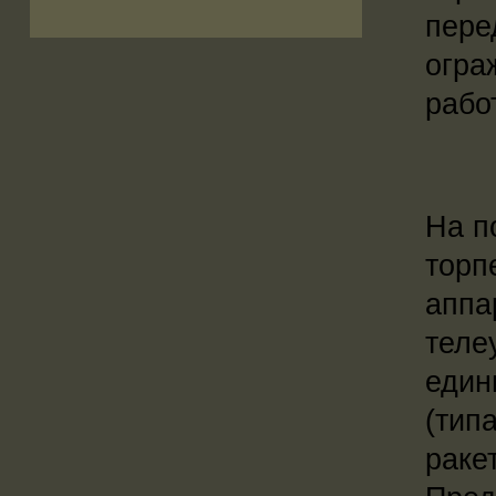
пере
огра
рабо
На п
торп
аппа
теле
един
(тип
раке