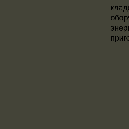
клад
обор
энер
приг