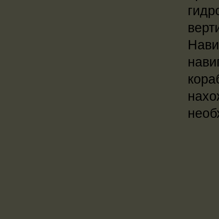
гидр
верт
Нави
нави
кора
нахо
необ