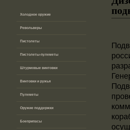
под
Холодное оружие
Револьверы
Пистолеты
Подв
росс
Пистолеты-пулеметы
разр
Штурмовые винтовки
Гене
Винтовки и ружья
Подв
пров
Пулеметы
комм
Оружие поддержки
кора
Боеприпасы
осущ