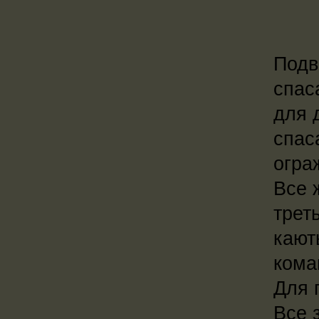
Подв
спас
для 
спас
огра
Все 
трет
кают
кома
Для 
Все 