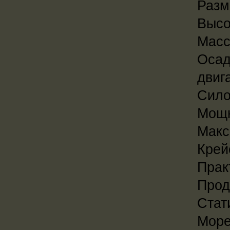
Разм
Высот
Масс
Осад
двиг
Сило
Мощн
Макс
Крей
Прак
Прод
Стат
Море