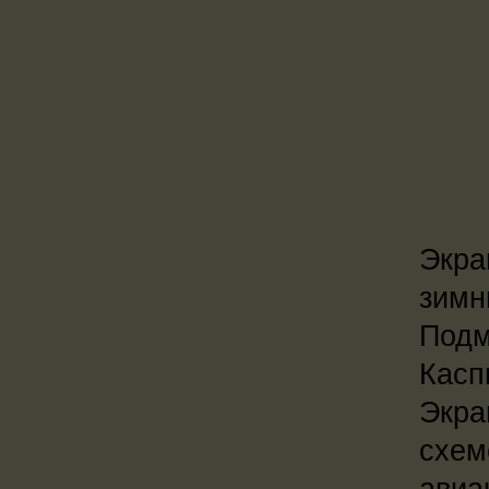
Экра
зимн
Подм
Касп
Экра
схем
авиа