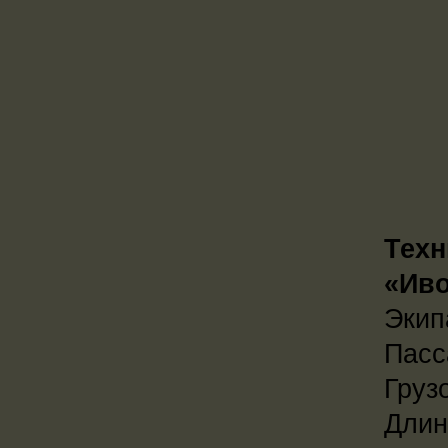
Техн
«Иво
Экипа
Пасс
Груз
Длин