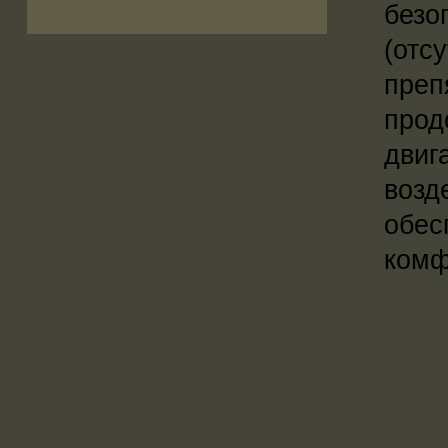
безо
(отс
преп
прод
двиг
возд
обес
комф