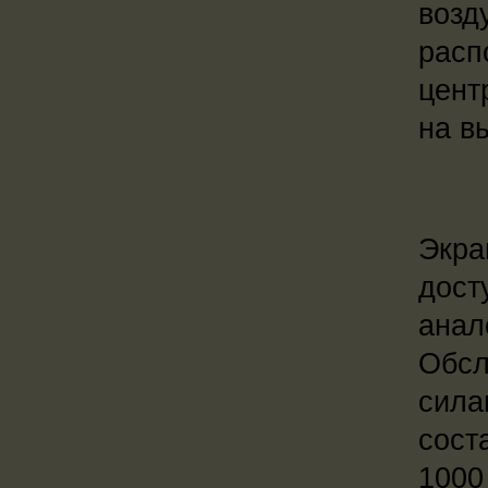
возд
расп
цент
на в
Экра
дост
анал
Обсл
сила
сост
1000