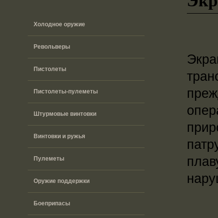
Холодное оружие
Револьверы
Экра
Пистолеты
тран
преж
Пистолеты-пулеметы
опер
Штурмовые винтовки
прир
Винтовки и ружья
патр
плав
Пулеметы
нару
Оружие поддержки
Боеприпасы