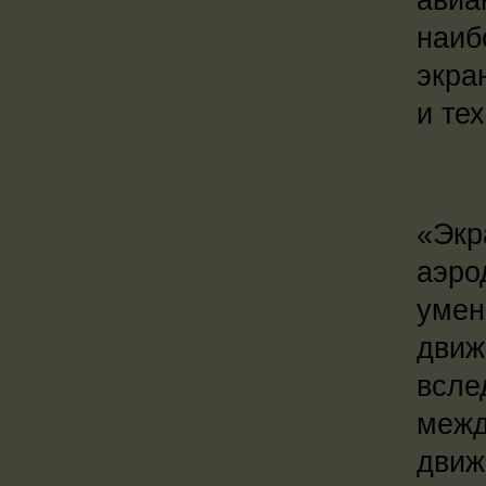
наиб
экра
и те
«Экр
аэро
умен
движ
всле
межд
движ