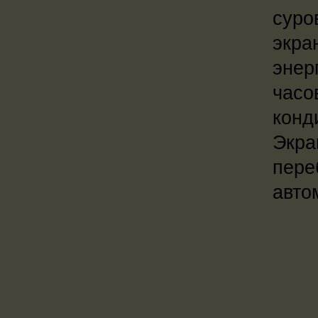
суро
экра
энер
часо
конд
Экра
пере
авто