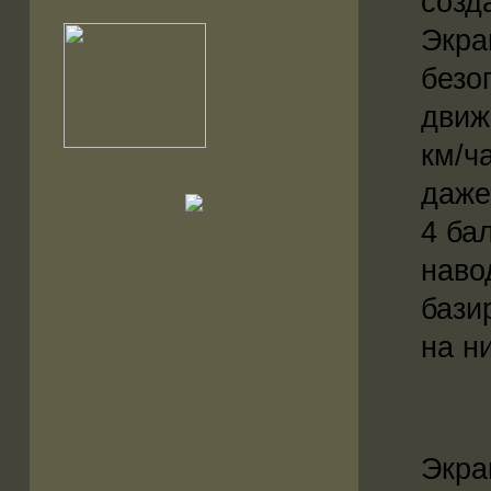
созд
Экра
безо
движ
км/ч
даже
4 ба
наво
бази
на н
Экра