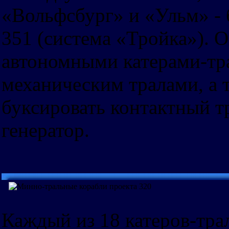
«Вольфсбург» и «Ульм» - 
351 (система «Тройка»). 
автономными катерами-тр
механическим тралами, а 
буксировать контактный т
генератор.
Каждый из 18 катеров-тра