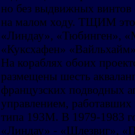
но без выдвижных винтов
на малом ходу. ТЩИМ этог
«Линдау», «Тюбинген», «
«Куксхафен» «Вайльхайм»
На кораблях обоих проект
размещены шесть акваланг
французских подводных а
управлением, работавших
типа 193М. В 1979-1983 
«Линдау» - «Шлезвиг», «