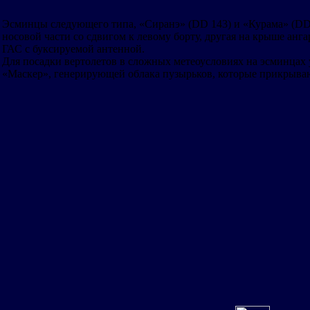
Эсминцы следующего типа, «Сиранэ» (DD 143) и «Курама» (DD 14
носовой части со сдвигом к левому борту, другая на крыше анг
ГАС с буксируемой антенной.
Для посадки вертолетов в сложных метеоусловиях на эсминцах
«Маскер», генерирующей облака пузырьков, которые прикрываю