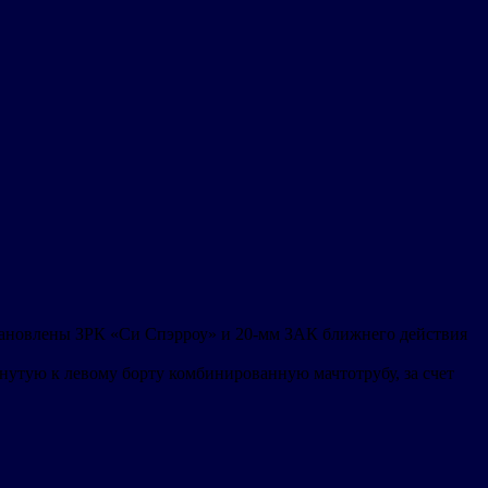
установлены ЗРК «Си Спэрроу» и 20-мм ЗАК ближнего действия
утую к левому борту комбинированную мачтотрубу, за счет