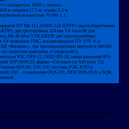
 т. стандартное, 6800 т. полное.
8,8 м, ширина 17,5 м, осадка 5,3 м.
турбинная мощностью 70 000 л. с.
арядная ПУ Мк 112 ASR0C (24 ПЛУР с малогабаритными
TIP), два трехтрубных 324-мм ТА типа 68 для
пед Мк 46 Mod 5 NEARTIP; две одноорудийные
м АУ компании FMC, восьмизарядная ПУ ЗУР «Си
ЗАК «Фаланкс», три противолодочных вертолета SH-60J
 по лицензии компании «Сикорский»).
динатная РЛС OPS-12, ОНЦ 0PS-28, навигационная 0FS-
ьбой ЗУР (WM-25, фирма «Сигнаал») и АЮ (тип 72);
станция 0RN-6C TACAN; системы РЭБ, РЭП и
елей; ГАС - подкильная OQS-101, ПГП SQS-З5(J) и SQR-
тенной.
танными для базирования трех тяжелых противолодочных
 надводными кораблями и самолетами они уступали