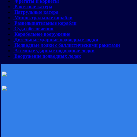
Фрегаты и корветы
Ракетные катера
Патрульные катера
Минно-тральные корабли
Разведывательные корабли
Суда обеспечения
Корабельное вооружение
Дизельные ударные подводные лодки
Подводные лодки с баллистическими ракетами
Атомные ударные подводные лодки
Вооружение подводных лодок