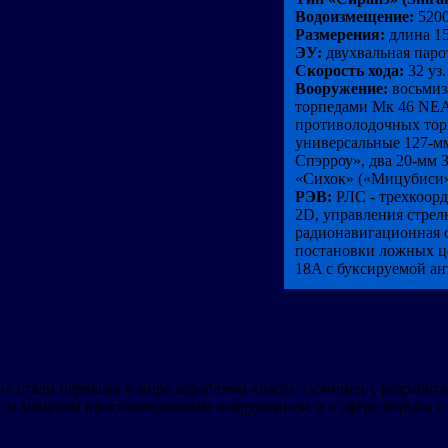
Водоизмещение:
5200
Размерения:
длина 15
ЭУ:
двухвальная паро
Скорость хода:
32 уз.
Вооружение:
восьмиз
торпедами Мк 46 NEAR
противолодочных тор
универсальные 127-м
Спэрроу», два 20-мм 
«Сихок» («Мицубиси»
РЭВ:
РЛС - трехкоор
2D, управления стрел
радионавигационная 
постановки ложных ц
18A с буксируемой ан
» стали первыми в мире кораблями класса «эсминец», разрабо
ены мощным противолодочным вооружением, а в сфере борьбы с