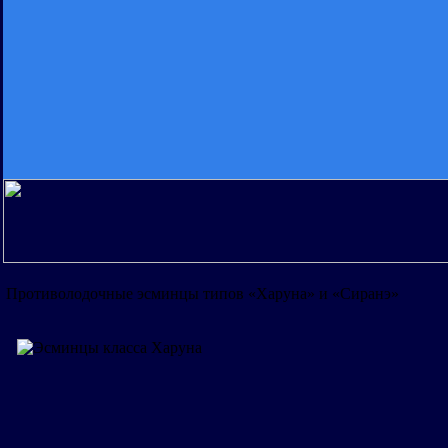
Противолодочные эсминцы типов «Харуна» и «Сиранэ»