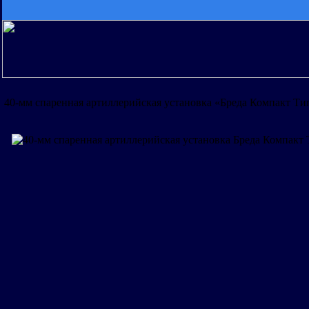
40-мм спаренная артиллерийская установка «Бреда Компакт Тип