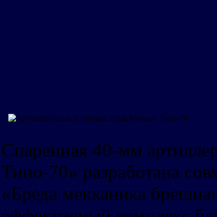
Спаренная 40-мм артиллер
Типо-70» разработана со
«Бреда мекканика брешиан
эффективный комплекс бл