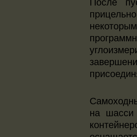
После пу
прицельн
некотор
програм
углоизмер
завершен
присоедин
Самоходны
на шасси 
контейнер
оснащае