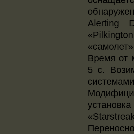
обнаружен
Alerting
«Pilkingt
«самолет» 
Время от 
5 с. Вози
системами
Модифици
установка
«Starstre
Переносно