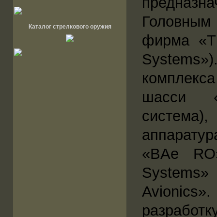
предназна
Головным 
Каталог стрелкового оружия
фирма «Th
Systems»
комплекс
шасси «S
система),
аппаратур
«BAe RO»
Systems»
Avionics
разрабо