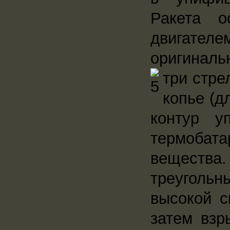
Ракета о
двигателе
оригиналь
три стр
копье (д
контур у
термобата
вещества
треугольны
высокой с
затем взр