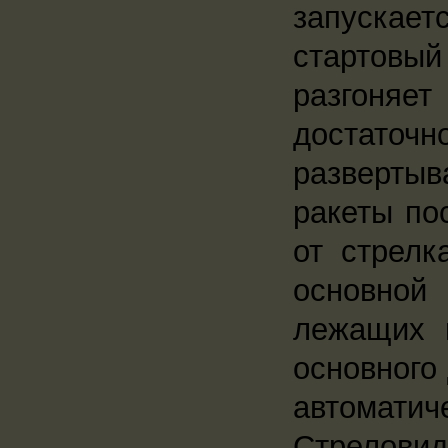
запускаетс
стартовый
разгоняет
достаточн
развертыв
ракеты по
от стрелк
основной
лежащих 
основного 
автоматич
Стрелови