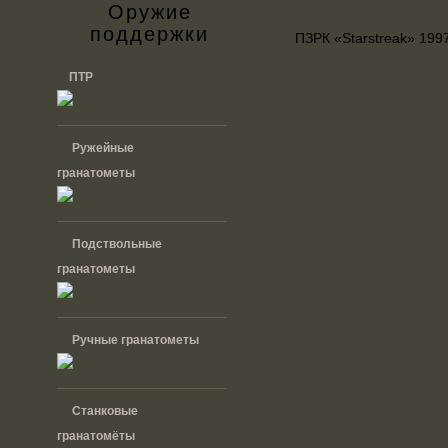
Оружие
поддержки
ПЗРК «Starstreak» 1997
ПТР
Ружейные
гранатометы
Подствольные
гранатометы
Ручные гранатометы
Cтанковые
гранатомёты