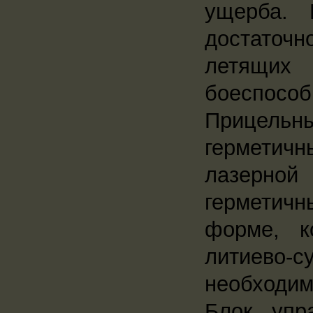
ущерба. 
достаточ
летящих
боеспособн
Прицель
герметич
лазерной
герметич
форме, к
литиево-
необходим
Блок упр