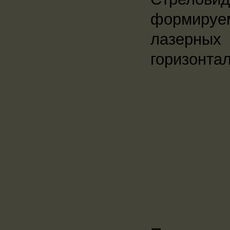
формиру
лазерны
горизонтал