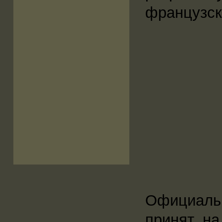
французск
Официаль
принят на