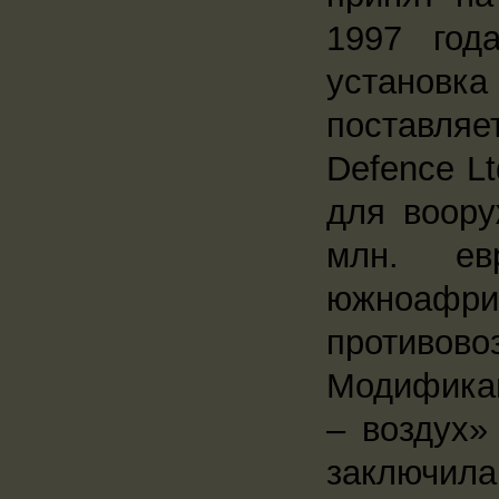
1997 год
установка
поставляе
Defence Lt
для воор
млн. ев
южноафр
противово
Модификац
– воздух»
заключи