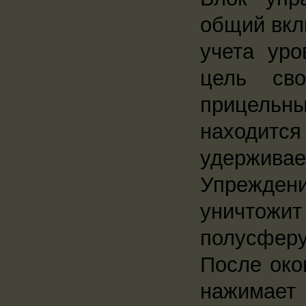
общий вкл
учета уро
цель св
прицельны
находитс
удержива
Упреждение
уничтожит
полусферу
После око
нажимает 