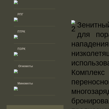
РПГ
Зенитны
ПТРК
для пор
нападен
ПЗРК
низколетя
использов
Огнеметы
Комплекс
переносно
Минометы
многозаря
бронирова