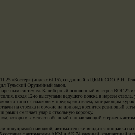
ГП 25 «Костер» (индекс 6Г15), созданный в ЦКИБ СОО В.Н. Тел
ил Тульский Оружейный завод.
ым нарезным системам. Калиберный осколочный выстрел ВОГ 25 
з усилия, входя 12-ю выступами ведущего пояска в нарезы ствол
ркового типа с флажковым предохранителем, запирающим курок.
отдачи на стрелка и оружие на приклад крепится резиновый заты
ш рамки смягчает удар о ствольную коробку.
епом, которым заменяют обычный направляющий стержень автома
или полупрямой наводкой, автоматически вводится поправка на 
П 25 составил с автоматами АКМ и АК 74 удачный, компактный и