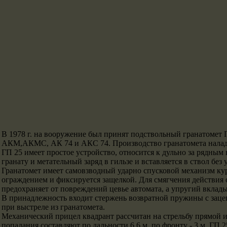
В 1978 г. на вооружение был принят подствольный гранатомет 
АКМ,АКМС, АК 74 и АКС 74. Производство гранатомета налад
ГП 25 имеет простое устройство, относится к дульно за рядн
гранату и метательный заряд в гильзе и вставляется в ствол бе
Гранатомет имеет самовзводный ударно спусковой механизм ку
ограждением и фиксируется защелкой. Для смягчения действия 
предохраняет от повреждений цевье автомата, а упругий вклады
В принадлежность входит стержень возвратной пружины с зац
при выстреле из гранатомета.
Механический прицел квадрант рассчитан на стрельбу прямой 
попадания составляют по дальности 6,6 м, по фронту - 3 м. Г