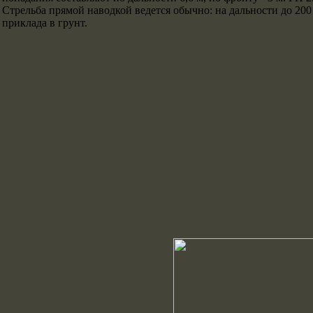
Стрельба прямой наводкой ведется обычно: на дальности до 200 
приклада в грунт.