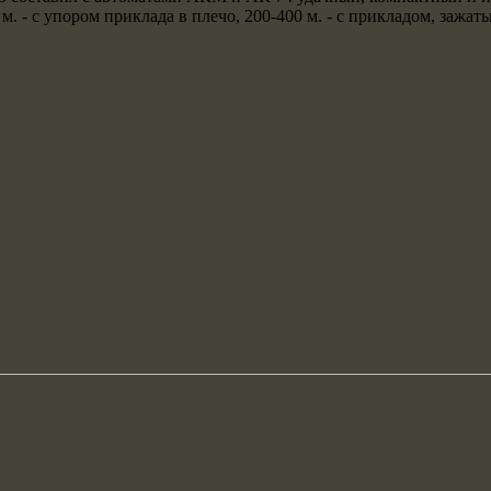
м. - с упором приклада в плечо, 200-400 м. - с прикладом, зажа