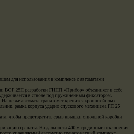
ешем для использования в комплексе с автоматами
или ВОГ 25П разработки ГНПП «Прибор» объединяет в себе
а, удерживается в стволе под пружиненным фиксатором.
 На цевье автомата гранатомет крепится кронштейном с
льник, рамка корпуса ударно спускового механизма ГП 25
та, чтобы предотвратить срыв крышки ствольной коробки
еривацию гранаты. На дальности 400 м срединные отклонения
 просто управляемый автоматно гранатометный комплекс.