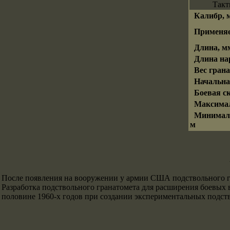
Такт
Калибр, 
Применя
Длина, м
Длина на
Вес грана
Начальна
Боевая с
Максимал
Минималь
м
После появления на вооружении у армии США подствольного гр
Разработка подствольного гранатомета для расширения боевых 
половине 1960-х годов при создании экспериментальных подст