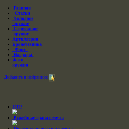
Главная
Статьи
Холодное
оружие
Стрелковое
оружие
Артиллерия
Бронетехника
Флот
Награды
Фото
оружия
Добавить в избранное
ПТР
Ружейные гранатометы
Подствольные гранатометы