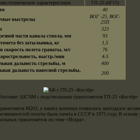
ико-технические характеристики
ГП-25 (6Г15)
мм
40
ВОГ -25, ВОГ-
емые выстрелы
25П
м
323
резной части канала ствола, мм
93
томета без затыльника, кг
1,5
я скорость полета гранаты, м/с
76
корострельность, выстр./мин
4-5
ьная дальность стрельбы, м
400
ная дальность навесной стрельбы,
200
Автомат АК74М c подствольным гранатометом ГП-25 «Костёр»
анатомета М203, у наших военных появилось запоздалое желан
возможностей пехоты была начата в СССР в 1975 году. В основу
вольных гранатомётов по теме «Искра».