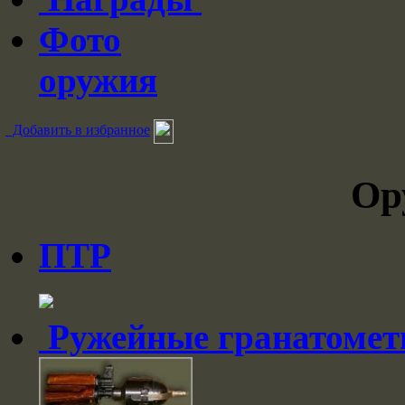
Фото
оружия
Добавить в избранное
Ор
ПТР
Ружейные гранатоме